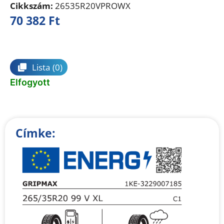
Cikkszám:
26535R20VPROWX
70 382
Ft
Összehasonlítás
Lista
(0)
Elfogyott
Címke: