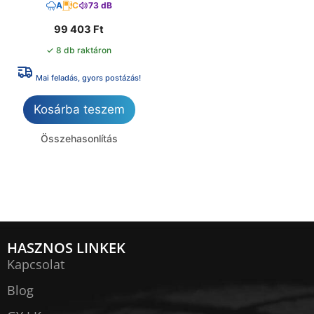
A
C
73 dB
99 403
Ft
✓ 8 db raktáron
Mai feladás, gyors postázás!
Kosárba teszem
Összehasonlítás
HASZNOS LINKEK
Kapcsolat
Blog