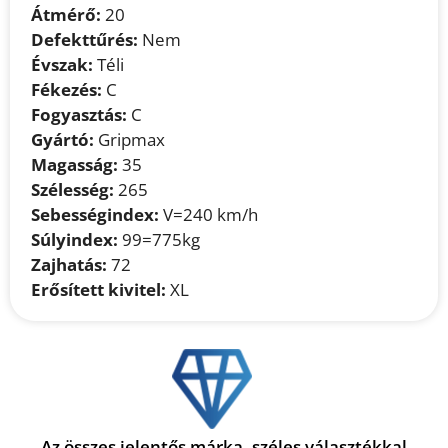
Átmérő:
20
Defekttűrés:
Nem
Évszak:
Téli
Fékezés:
C
Fogyasztás:
C
Gyártó:
Gripmax
Magasság:
35
Szélesség:
265
Sebességindex:
V=240 km/h
Súlyindex:
99=775kg
Zajhatás:
72
Erősített kivitel:
XL
Az összes jelentős márka, széles választékkal