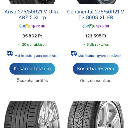
Arivo 275/50R21 V Ultra
Continental 275/50R21 V
ARZ 5 XL rp
TS 860S XL FR
B
C
72 dB
C
B
73 dB
35 862
Ft
123 595
Ft
✓ 20 db raktáron
✓ 6 db raktáron
Mai feladás, gyors postázás!
Mai feladás, gyors postázás!
Kosárba teszem
Kosárba teszem
Összehasonlítás
Összehasonlítás