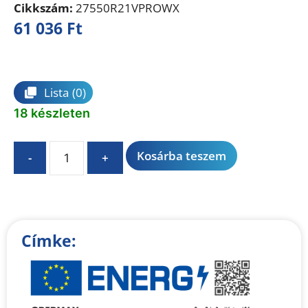
Cikkszám:
27550R21VPROWX
61 036
Ft
Összehasonlítás
Lista
(0)
18 készleten
A
Kosárba teszem
-
+
l
t
e
r
n
Címke:
a
t
i
v