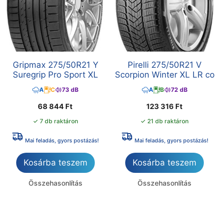
Gripmax 275/50R21 Y
Pirelli 275/50R21 V
Suregrip Pro Sport XL
Scorpion Winter XL LR co
A
C
73 dB
A
B
72 dB
68 844
Ft
123 316
Ft
✓ 7 db raktáron
✓ 21 db raktáron
Mai feladás, gyors postázás!
Mai feladás, gyors postázás!
Kosárba teszem
Kosárba teszem
Összehasonlítás
Összehasonlítás