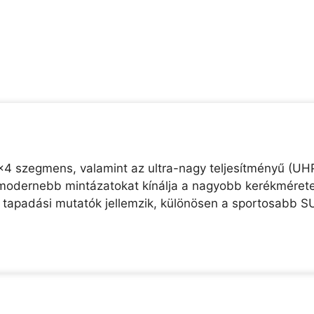
x4 szegmens, valamint az ultra-nagy teljesítményű (UH
modernebb mintázatokat kínálja a nagyobb kerékmérete
 tapadási mutatók jellemzik, különösen a sportosabb S