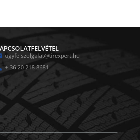
APCSOLATFELVÉTEL
ugyfelszolgalat@tirexpert.hu
+ 36 20 218 8681