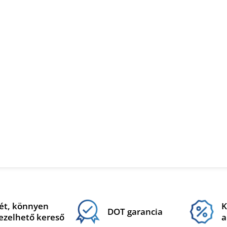
ét, könnyen
K
DOT garancia
ezelhető kereső
a