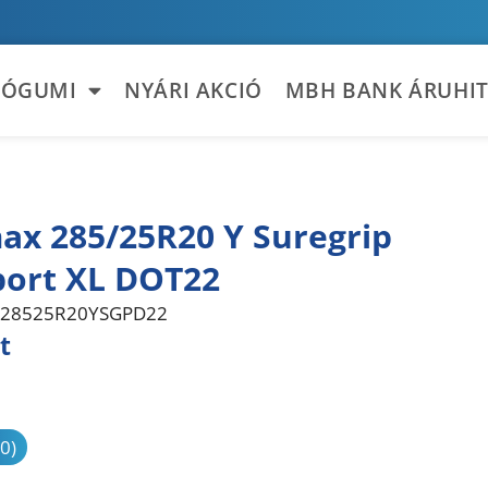
TÓGUMI
NYÁRI AKCIÓ
MBH BANK ÁRUHIT
ax 285/25R20 Y Suregrip
port XL DOT22
28525R20YSGPD22
t
sonlítás
(0)