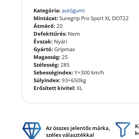
Kategória:
autógumi
Mintázat:
Suregrip Pro Sport XL DOT22
Átmérő:
20
Defekttűrés:
Nem
Évszak:
Nyári
Gyártó:
Gripmax
Magasság:
25
Szélesség:
285
Sebességindex:
Y=300 km/h
Súlyindex:
93=650kg
Erősített kivitel:
XL
K
Az összes jelentős márka,
k
széles választékkal