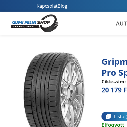
Kapcsolat
Blog
AU
Gripm
Pro S
Cikkszám:
20 179
F
Összeha
Lista
Elfogyott