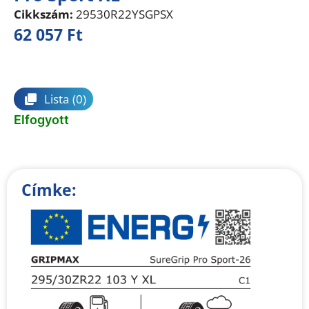
Cikkszám:
29530R22YSGPSX
62 057
Ft
Összehasonlítás
Lista
(0)
Elfogyott
Címke: