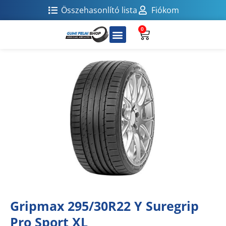
Összehasonlító lista
Fiókom
0
Gripmax 295/30R22 Y Suregrip
Pro Sport XL