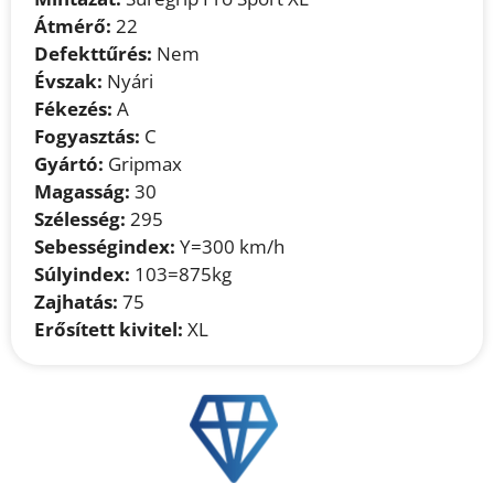
Átmérő:
22
Defekttűrés:
Nem
Évszak:
Nyári
Fékezés:
A
Fogyasztás:
C
Gyártó:
Gripmax
Magasság:
30
Szélesség:
295
Sebességindex:
Y=300 km/h
Súlyindex:
103=875kg
Zajhatás:
75
Erősített kivitel:
XL