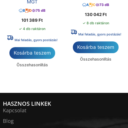
MGT
A
C
73 dB
B
D
75 dB
130 042
Ft
101 389
Ft
✓ 8 db raktáron
✓ 4 db raktáron
Mai feladás, gyors postázás!
Mai feladás, gyors postázás!
Kosárba teszem
Kosárba teszem
Összehasonlítás
Összehasonlítás
HASZNOS LINKEK
Kapcsolat
Blog