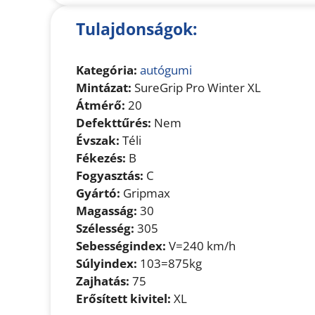
Tulajdonságok:
Kategória:
autógumi
Mintázat:
SureGrip Pro Winter XL
Átmérő:
20
Defekttűrés:
Nem
Évszak:
Téli
Fékezés:
B
Fogyasztás:
C
Gyártó:
Gripmax
Magasság:
30
Szélesség:
305
Sebességindex:
V=240 km/h
Súlyindex:
103=875kg
Zajhatás:
75
Erősített kivitel:
XL