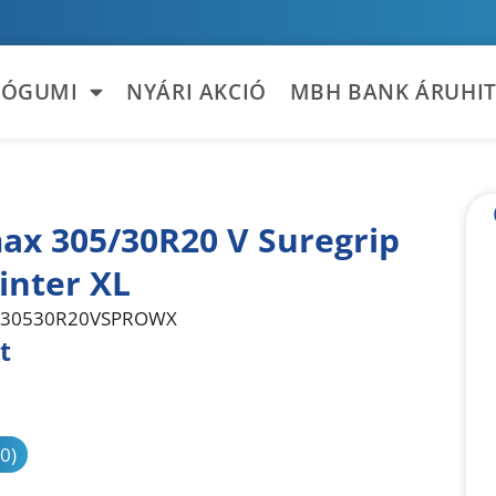
TÓGUMI
NYÁRI AKCIÓ
MBH BANK ÁRUHIT
ax 305/30R20 V Suregrip
inter XL
30530R20VSPROWX
t
sonlítás
(0)