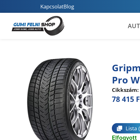
Kapcsolat
Blog
AU
Gripm
Pro W
Cikkszám:
78 415
F
Összeha
Lista
Elfogyott