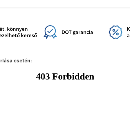
ét, könnyen
K
DOT garancia
ezelhető kereső
a
árlása esetén: