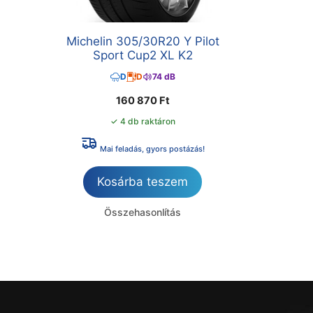
Michelin 305/30R20 Y Pilot
Sport Cup2 XL K2
D
D
74 dB
160 870
Ft
✓ 4 db raktáron
Mai feladás, gyors postázás!
Kosárba teszem
Összehasonlítás