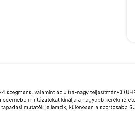
x4 szegmens, valamint az ultra-nagy teljesítményű (UH
modernebb mintázatokat kínálja a nagyobb kerékmérete
 tapadási mutatók jellemzik, különösen a sportosabb S