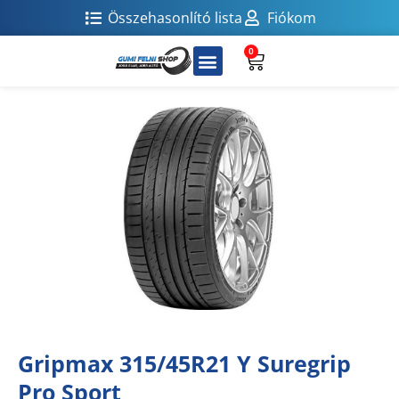
Összehasonlító lista
Fiókom
0
Gripmax 315/45R21 Y Suregrip
Pro Sport