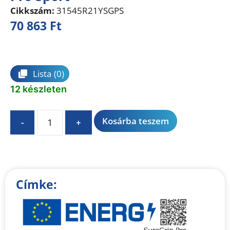
Cikkszám:
31545R21YSGPS
70 863
Ft
Összehasonlítás
Lista
(0)
12 készleten
A
Kosárba teszem
-
+
l
t
e
r
n
Címke:
a
t
i