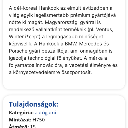
A dél-koreai Hankook az elmúlt évtizedben a
világ egyik legelismertebb prémium gyártójává
nőtte ki magát. Magyarországi gyárral is
rendelkező vállalatként termékeik (pl. Ventus,
Winter i*cept) a legmagasabb minőséget
képviselik. A Hankook a BMW, Mercedes és
Porsche gyári beszállítója, ami önmagában is
igazolja technológiai fölényüket. A márka a
folyamatos innovációra, a vezetési élményre és
a környezetvédelemre összpontosít.
Tulajdonságok:
Kategória:
autógumi
Mintázat:
H750
Átmérő:
15