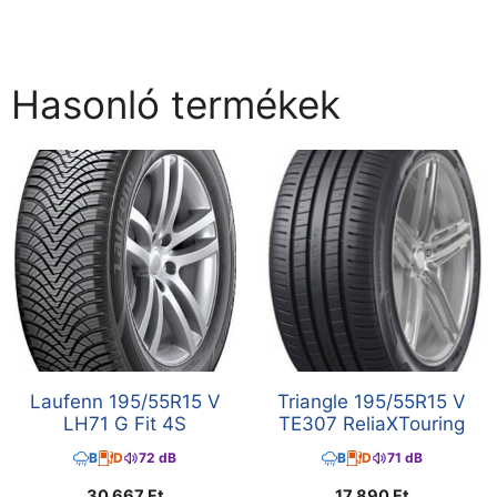
Hasonló termékek
Laufenn 195/55R15 V
Triangle 195/55R15 V
LH71 G Fit 4S
TE307 ReliaXTouring
B
D
72 dB
B
D
71 dB
30 667
Ft
17 890
Ft