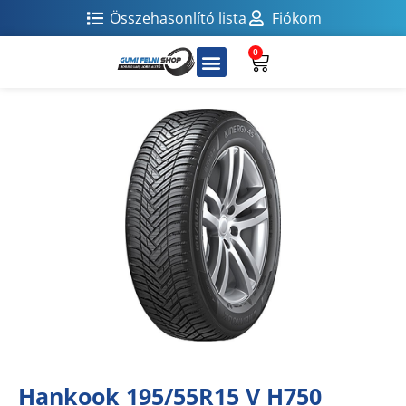
Összehasonlító lista
Fiókom
0
Hankook 195/55R15 V H750