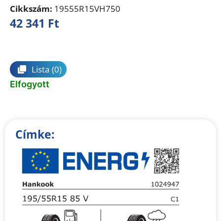
Cikkszám:
19555R15VH750
42 341
Ft
Összehasonlítás
Lista
(0)
Elfogyott
Címke: