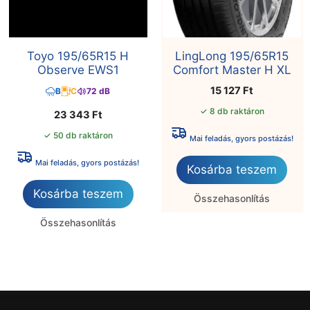
Toyo 195/65R15 H
LingLong 195/65R15
Observe EWS1
Comfort Master H XL
15 127
Ft
B
C
72 dB
✓ 8 db raktáron
23 343
Ft
✓ 50 db raktáron
Mai feladás, gyors postázás!
Mai feladás, gyors postázás!
Kosárba teszem
Kosárba teszem
Összehasonlítás
Összehasonlítás