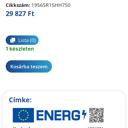
Cikkszám:
19565R15HH750
29 827
Ft
Összehasonlítás
Lista
(0)
1 készleten
A
Kosárba teszem
l
t
e
r
Címke:
n
a
t
i
v