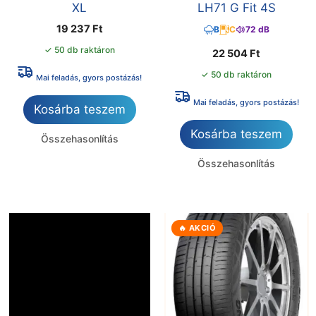
XL
LH71 G Fit 4S
19 237
Ft
B
C
72 dB
✓ 50 db raktáron
22 504
Ft
✓ 50 db raktáron
Mai feladás, gyors postázás!
Mai feladás, gyors postázás!
Kosárba teszem
Kosárba teszem
Összehasonlítás
Összehasonlítás