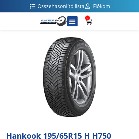
Összehasonlító lista
Fiókom
0
Hankook 195/65R15 H H750