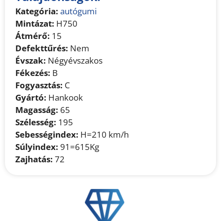
Kategória:
autógumi
Mintázat:
H750
Átmérő:
15
Defekttűrés:
Nem
Évszak:
Négyévszakos
Fékezés:
B
Fogyasztás:
C
Gyártó:
Hankook
Magasság:
65
Szélesség:
195
Sebességindex:
H=210 km/h
Súlyindex:
91=615Kg
Zajhatás:
72