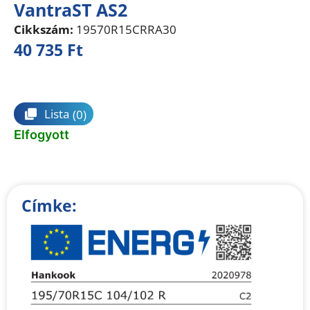
VantraST AS2
Cikkszám:
19570R15CRRA30
40 735
Ft
Összehasonlítás
Lista
(0)
Elfogyott
Címke: