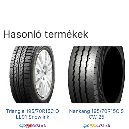
Hasonló termékek
Triangle 195/70R15C Q
Nankang 195/70R15C S
LL01 Snowlink
CW-25
D
E
73 dB
C
C
72 dB