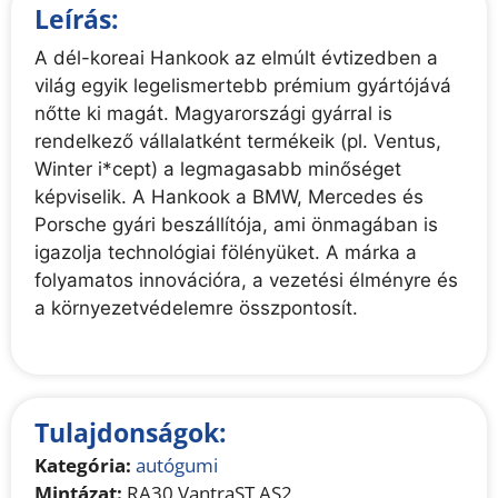
Leírás:
A dél-koreai Hankook az elmúlt évtizedben a
világ egyik legelismertebb prémium gyártójává
nőtte ki magát. Magyarországi gyárral is
rendelkező vállalatként termékeik (pl. Ventus,
Winter i*cept) a legmagasabb minőséget
képviselik. A Hankook a BMW, Mercedes és
Porsche gyári beszállítója, ami önmagában is
igazolja technológiai fölényüket. A márka a
folyamatos innovációra, a vezetési élményre és
a környezetvédelemre összpontosít.
Tulajdonságok:
Kategória:
autógumi
Mintázat:
RA30 VantraST AS2