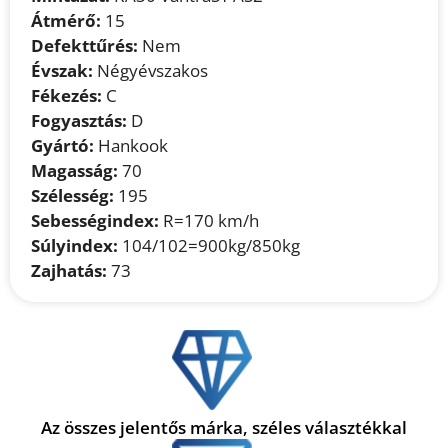
Átmérő:
15
Defekttűrés:
Nem
Évszak:
Négyévszakos
Fékezés:
C
Fogyasztás:
D
Gyártó:
Hankook
Magasság:
70
Szélesség:
195
Sebességindex:
R=170 km/h
Súlyindex:
104/102=900kg/850kg
Zajhatás:
73
Az összes jelentős márka, széles választékkal