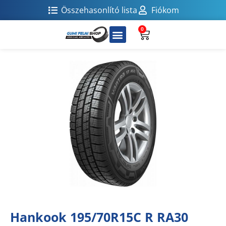
Összehasonlító lista
Fiókom
0
Hankook 195/70R15C R RA30