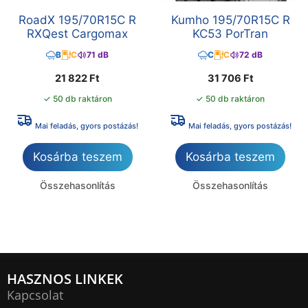
RoadX 195/70R15C R
Kumho 195/70R15C R
RXQest Cargomax
KC53 PorTran
B
C
71 dB
C
C
72 dB
21 822
Ft
31 706
Ft
✓ 50 db raktáron
✓ 50 db raktáron
Mai feladás, gyors postázás!
Mai feladás, gyors postázás!
Kosárba teszem
Kosárba teszem
Összehasonlítás
Összehasonlítás
HASZNOS LINKEK
Kapcsolat