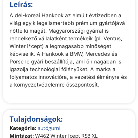
Leírás:
A dél-koreai Hankook az elmúlt évtizedben a
világ egyik legelismertebb prémium gyártójává
nőtte ki magát. Magyarországi gyárral is
rendelkező vállalatként termékeik (pl. Ventus,
Winter i*cept) a legmagasabb minőséget
képviselik. A Hankook a BMW, Mercedes és
Porsche gyári beszállítója, ami önmagában is
igazolja technológiai fölényüket. A márka a
folyamatos innovációra, a vezetési élményre és
a környezetvédelemre összpontosít.
Tulajdonságok:
Kategória:
autógumi
Mintázat:
W462 Winter Icept RS3 XL