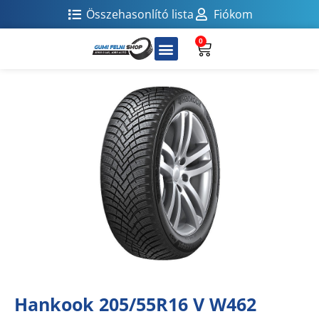
Összehasonlító lista
Fiókom
0
Hankook 205/55R16 V W462