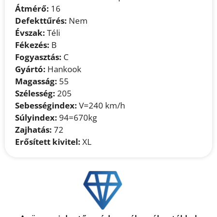
Átmérő:
16
Defekttűrés:
Nem
Évszak:
Téli
Fékezés:
B
Fogyasztás:
C
Gyártó:
Hankook
Magasság:
55
Szélesség:
205
Sebességindex:
V=240 km/h
Súlyindex:
94=670kg
Zajhatás:
72
Erősített kivitel:
XL