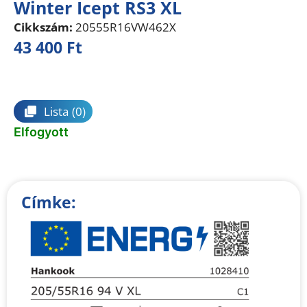
Winter Icept RS3 XL
Cikkszám:
20555R16VW462X
43 400
Ft
Összehasonlítás
Lista
(0)
Elfogyott
Címke: