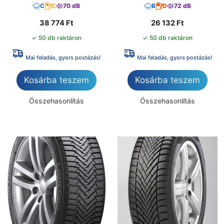
C
C
70 dB
B
D
72 dB
38 774
Ft
26 132
Ft
✓ 50 db raktáron
✓ 50 db raktáron
Mai feladás, gyors postázás!
Mai feladás, gyors postázás!
Kosárba teszem
Kosárba teszem
Összehasonlítás
Összehasonlítás