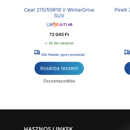
Ceat 215/50R18 V WinterDrive
Pirell
SUV
B
D
71 dB
72 045
Ft
✓ 50 db raktáron
Mai feladás, gyors postázás!
Kosárba teszem
Összehasonlítás
HASZNOS LINKEK