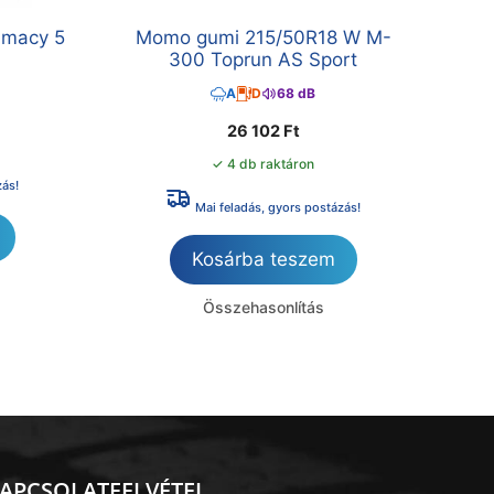
imacy 5
Momo gumi 215/50R18 W M-
300 Toprun AS Sport
A
D
68 dB
26 102
Ft
✓ 4 db raktáron
zás!
Mai feladás, gyors postázás!
Kosárba teszem
Összehasonlítás
APCSOLATFELVÉTEL