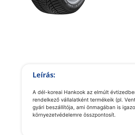
Leírás:
A dél-koreai Hankook az elmúlt évtizedben
rendelkező vállalatként termékeik (pl. V
gyári beszállítója, ami önmagában is igazo
környezetvédelemre összpontosít.