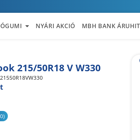
TÓGUMI
NYÁRI AKCIÓ
MBH BANK ÁRUHIT
ok 215/50R18 V W330
21550R18VW330
t
sonlítás
(0)