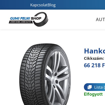
Kapcsolat
Blog
AU
Hanko
Cikkszám:
66 218
F
Összeha
Lista
Elfogyott