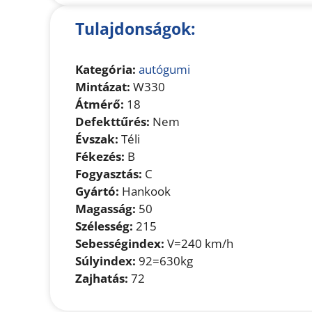
Tulajdonságok:
Kategória:
autógumi
Mintázat:
W330
Átmérő:
18
Defekttűrés:
Nem
Évszak:
Téli
Fékezés:
B
Fogyasztás:
C
Gyártó:
Hankook
Magasság:
50
Szélesség:
215
Sebességindex:
V=240 km/h
Súlyindex:
92=630kg
Zajhatás:
72