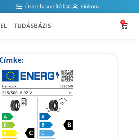
Összehasonlító lista
Fiókom
0
EL
TUDÁSBÁZIS
Címke: