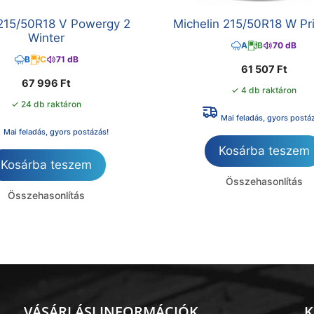
i 215/50R18 V Powergy 2
Michelin 215/50R18 W Pr
Winter
A
B
70 dB
B
C
71 dB
61 507
Ft
67 996
Ft
✓ 4 db raktáron
✓ 24 db raktáron
Mai feladás, gyors postá
Mai feladás, gyors postázás!
Kosárba teszem
Kosárba teszem
Összehasonlítás
Összehasonlítás
VÁSÁRLÁSI INFORMÁCIÓK
K