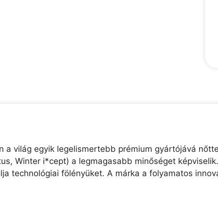
 a világ egyik legelismertebb prémium gyártójává nőtte
entus, Winter i*cept) a legmagasabb minőséget képvise
lja technológiai fölényüket. A márka a folyamatos innov