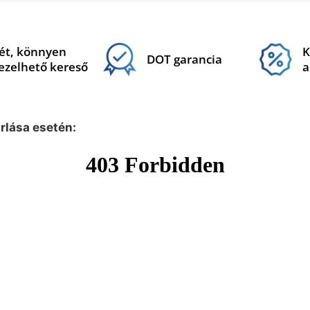
ét, könnyen
K
DOT garancia
ezelhető kereső
a
árlása esetén: