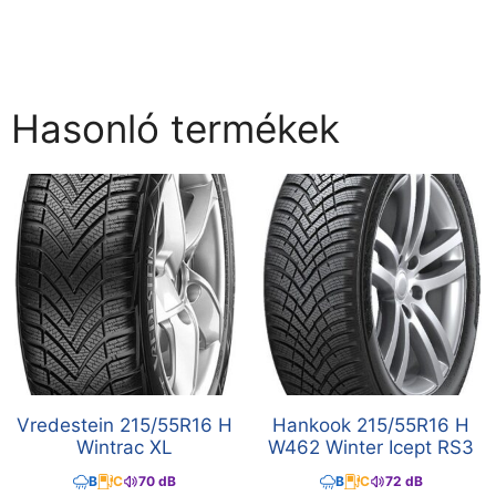
Hasonló termékek
Vredestein 215/55R16 H
Hankook 215/55R16 H
Wintrac XL
W462 Winter Icept RS3
B
C
70 dB
B
C
72 dB