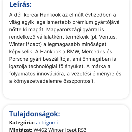
Leírás:
A dél-koreai Hankook az elmúlt évtizedben a
világ egyik legelismertebb prémium gyártójává
nőtte ki magát. Magyarországi gyárral is
rendelkező vállalatként termékeik (pl. Ventus,
Winter i*cept) a legmagasabb minőséget
képviselik. A Hankook a BMW, Mercedes és
Porsche gyári beszállítója, ami önmagában is
igazolja technológiai fölényüket. A márka a
folyamatos innovációra, a vezetési élményre és
a környezetvédelemre összpontosít.
Tulajdonságok:
Kategória:
autógumi
Mintázat:
W462 Winter Icept RS3