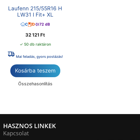
Laufenn 215/55R16 H
LW31 I Fit+ XL
C
D
72 dB
32 121
Ft
✓ 50 db raktáron
Mai feladás, gyors postázás!
Kosárba teszem
Összehasonlítás
HASZNOS LINKEK
Kapcsolat