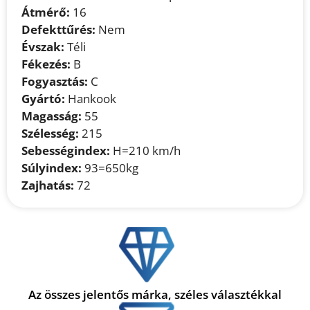
Átmérő:
16
Defekttűrés:
Nem
Évszak:
Téli
Fékezés:
B
Fogyasztás:
C
Gyártó:
Hankook
Magasság:
55
Szélesség:
215
Sebességindex:
H=210 km/h
Súlyindex:
93=650kg
Zajhatás:
72
Az összes jelentős márka, széles választékkal