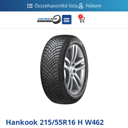
Összehasonlító lista
Fiókom
0
Hankook 215/55R16 H W462