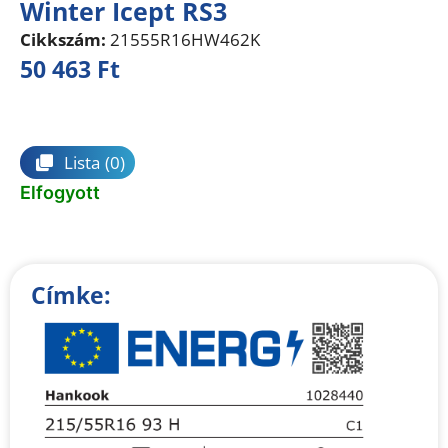
Winter Icept RS3
Cikkszám:
21555R16HW462K
50 463
Ft
Összehasonlítás
Lista
(0)
Elfogyott
Címke: