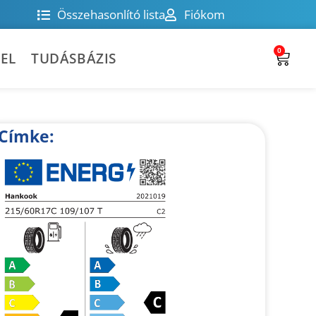
Összehasonlító lista
Fiókom
0
EL
TUDÁSBÁZIS
Címke: