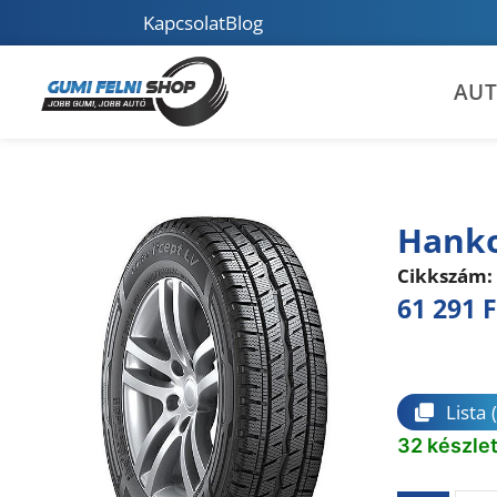
Kapcsolat
Blog
AU
Hanko
Cikkszám:
61 291
F
Összeha
Lista
32 készle