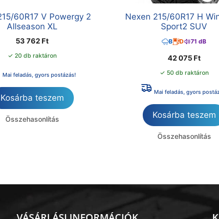
i 215/60R17 V Powergy 2
Nexen 215/60R17 H Wi
Allseason XL
Sport2 SUV
53 762
Ft
B
D
71 dB
✓ 20 db raktáron
42 075
Ft
✓ 50 db raktáron
Mai feladás, gyors postázás!
Mai feladás, gyors postá
Kosárba teszem
Kosárba teszem
Összehasonlítás
Összehasonlítás
VÁSÁRLÁSI INFORMÁCIÓK
K