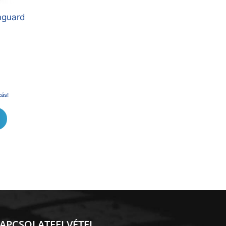
nguard
zás!
APCSOLATFELVÉTEL