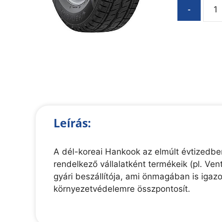
-
Leírás:
A dél-koreai Hankook az elmúlt évtizedben
rendelkező vállalatként termékeik (pl. V
gyári beszállítója, ami önmagában is igazo
környezetvédelemre összpontosít.