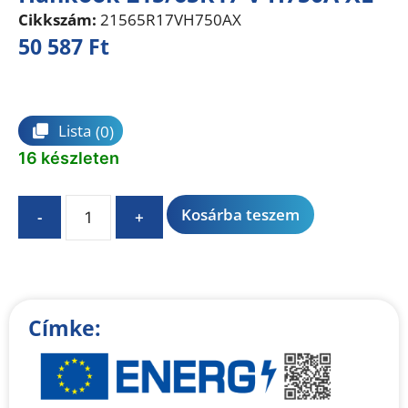
Cikkszám:
21565R17VH750AX
50 587
Ft
Összehasonlítás
Lista
(0)
16 készleten
A
Kosárba teszem
-
+
l
t
e
r
n
Címke:
a
t
i