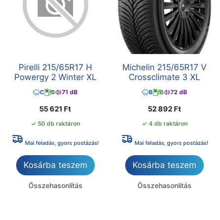
Pirelli 215/65R17 H
Michelin 215/65R17 V
Powergy 2 Winter XL
Crossclimate 3 XL
C
B
71 dB
B
B
72 dB
55 621
Ft
52 892
Ft
✓ 50 db raktáron
✓ 4 db raktáron
Mai feladás, gyors postázás!
Mai feladás, gyors postázás!
Kosárba teszem
Kosárba teszem
Összehasonlítás
Összehasonlítás