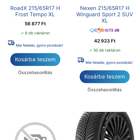
RoadX 215/65R17 H
Nexen 215/65R17 H
Frost Tempo XL
Winguard Sport 2 SUV
XL
56 877
Ft
C
D
72 dB
✓ 8 db raktáron
42 923
Ft
Mai feladás, gyors postázás!
✓ 50 db raktáron
Kosárba teszem
Mai feladás, gyors postázás!
Összehasonlítás
Kosárba teszem
Összehasonlítás