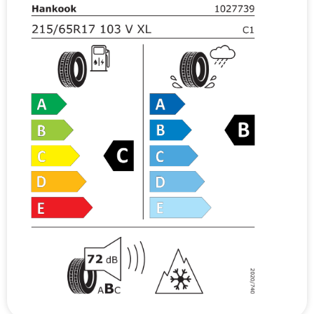
v
e
: