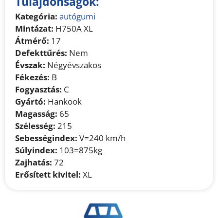
Tulajdonságok:
Kategória:
autógumi
Mintázat:
H750A XL
Átmérő:
17
Defekttűrés:
Nem
Évszak:
Négyévszakos
Fékezés:
B
Fogyasztás:
C
Gyártó:
Hankook
Magasság:
65
Szélesség:
215
Sebességindex:
V=240 km/h
Súlyindex:
103=875kg
Zajhatás:
72
Erősített kivitel:
XL