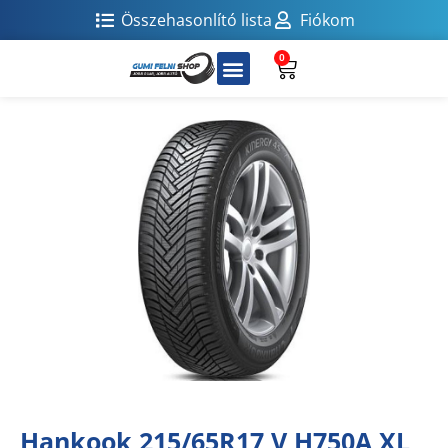
Összehasonlító lista
Fiókom
0
Hankook 215/65R17 V H750A XL