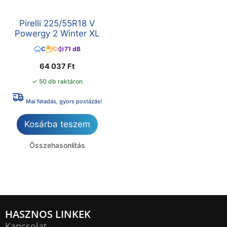
Pirelli 225/55R18 V
Powergy 2 Winter XL
C
C
71 dB
64 037
Ft
✓ 50 db raktáron
Mai feladás, gyors postázás!
Kosárba teszem
Összehasonlítás
HASZNOS LINKEK
Kapcsolat