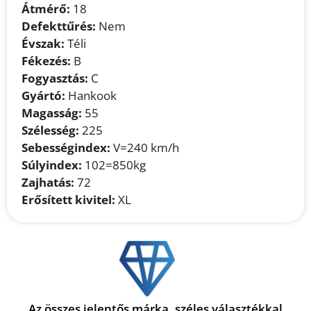
Átmérő:
18
Defekttűrés:
Nem
Évszak:
Téli
Fékezés:
B
Fogyasztás:
C
Gyártó:
Hankook
Magasság:
55
Szélesség:
225
Sebességindex:
V=240 km/h
Súlyindex:
102=850kg
Zajhatás:
72
Erősített kivitel:
XL
Az összes jelentős márka, széles választékkal