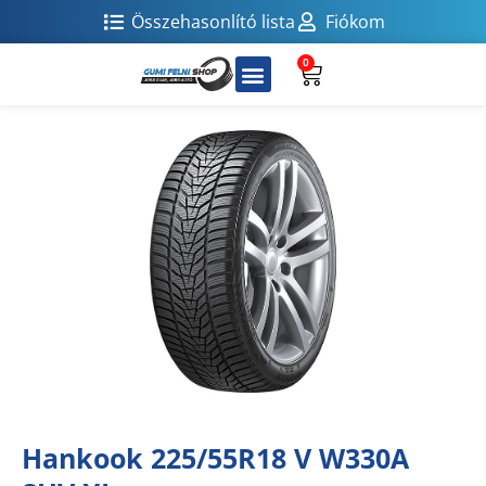
Összehasonlító lista
Fiókom
0
Hankook 225/55R18 V W330A