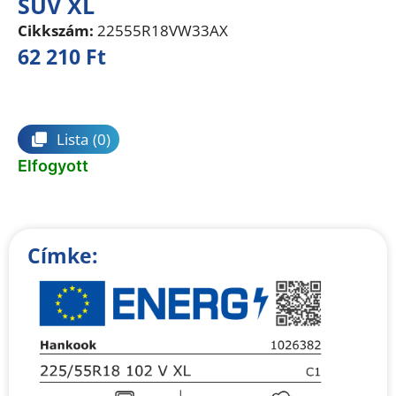
SUV XL
Cikkszám:
22555R18VW33AX
62 210
Ft
Összehasonlítás
Lista
(0)
Elfogyott
Címke: