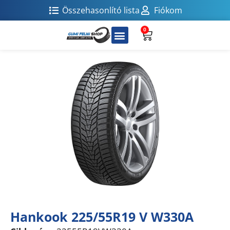
Összehasonlító lista
Fiókom
0
Hankook 225/55R19 V W330A