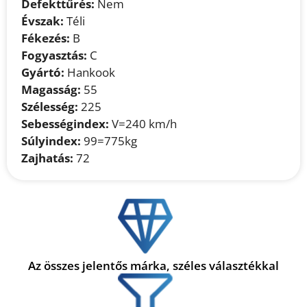
Defekttűrés:
Nem
Évszak:
Téli
Fékezés:
B
Fogyasztás:
C
Gyártó:
Hankook
Magasság:
55
Szélesség:
225
Sebességindex:
V=240 km/h
Súlyindex:
99=775kg
Zajhatás:
72
Az összes jelentős márka, széles választékkal