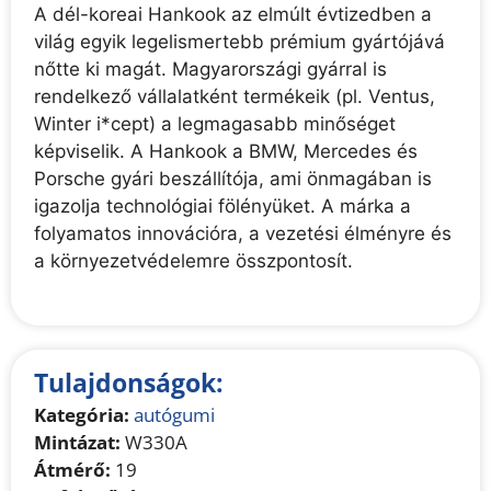
A dél-koreai Hankook az elmúlt évtizedben a
világ egyik legelismertebb prémium gyártójává
nőtte ki magát. Magyarországi gyárral is
rendelkező vállalatként termékeik (pl. Ventus,
Winter i*cept) a legmagasabb minőséget
képviselik. A Hankook a BMW, Mercedes és
Porsche gyári beszállítója, ami önmagában is
igazolja technológiai fölényüket. A márka a
folyamatos innovációra, a vezetési élményre és
a környezetvédelemre összpontosít.
Tulajdonságok:
Kategória:
autógumi
Mintázat:
W330A
Átmérő:
19