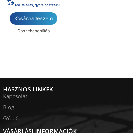
Mai feladás, gyors postázás!
Kosárba teszem
Összehasonlítás
HASZNOS LINKEK
Kapcsolat
Blog
GY.I.K.
VÁSÁRLÁSI INFORMÁCIÓK