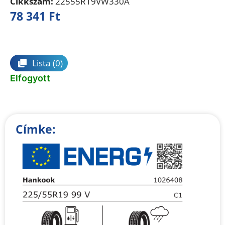
Cikkszám:
22555R19VW330A
78 341
Ft
Összehasonlítás
Lista
(0)
Elfogyott
Címke: