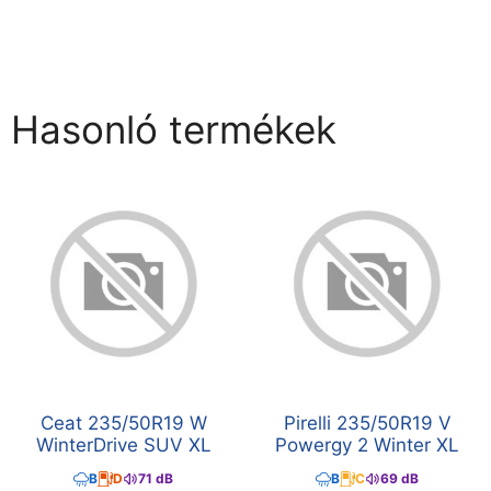
Hasonló termékek
Ceat 235/50R19 W
Pirelli 235/50R19 V
WinterDrive SUV XL
Powergy 2 Winter XL
B
D
71 dB
B
C
69 dB