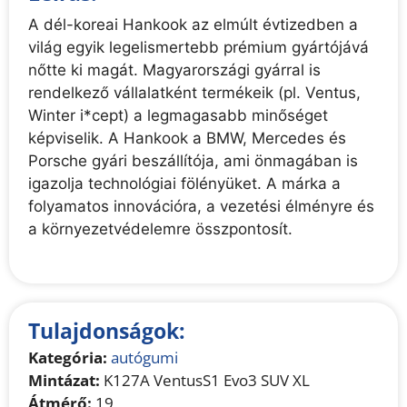
A dél-koreai Hankook az elmúlt évtizedben a
világ egyik legelismertebb prémium gyártójává
nőtte ki magát. Magyarországi gyárral is
rendelkező vállalatként termékeik (pl. Ventus,
Winter i*cept) a legmagasabb minőséget
képviselik. A Hankook a BMW, Mercedes és
Porsche gyári beszállítója, ami önmagában is
igazolja technológiai fölényüket. A márka a
folyamatos innovációra, a vezetési élményre és
a környezetvédelemre összpontosít.
Tulajdonságok:
Kategória:
autógumi
Mintázat:
K127A VentusS1 Evo3 SUV XL
Átmérő:
19