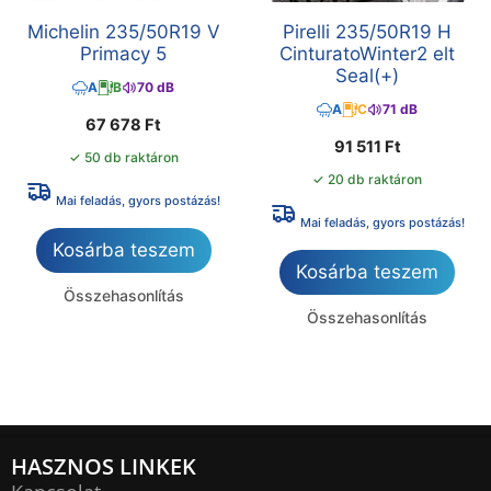
Michelin 235/50R19 V
Pirelli 235/50R19 H
Primacy 5
CinturatoWinter2 elt
Seal(+)
A
B
70 dB
A
C
71 dB
67 678
Ft
91 511
Ft
✓ 50 db raktáron
✓ 20 db raktáron
Mai feladás, gyors postázás!
Mai feladás, gyors postázás!
Kosárba teszem
Kosárba teszem
Összehasonlítás
Összehasonlítás
HASZNOS LINKEK