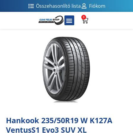
Összehasonlító lista
Fiókom
0
Hankook 235/50R19 W K127A
VentusS1 Evo3 SUV XL