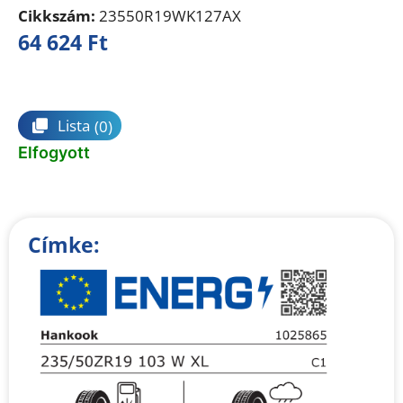
Cikkszám:
23550R19WK127AX
64 624
Ft
Összehasonlítás
Lista
(0)
Elfogyott
Címke: