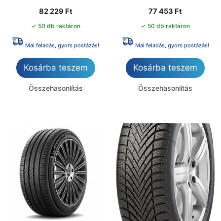
82 229
Ft
77 453
Ft
✓ 50 db raktáron
✓ 50 db raktáron
Mai feladás, gyors postázás!
Mai feladás, gyors postázás!
Kosárba teszem
Kosárba teszem
Összehasonlítás
Összehasonlítás