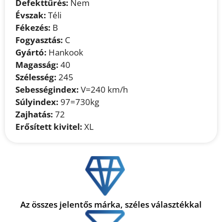
Defekttűrés:
Nem
Évszak:
Téli
Fékezés:
B
Fogyasztás:
C
Gyártó:
Hankook
Magasság:
40
Szélesség:
245
Sebességindex:
V=240 km/h
Súlyindex:
97=730kg
Zajhatás:
72
Erősített kivitel:
XL
Az összes jelentős márka, széles választékkal