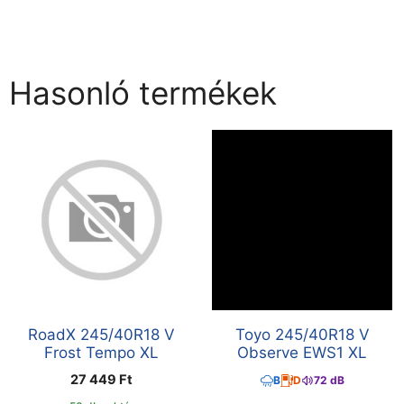
Hasonló termékek
RoadX 245/40R18 V
Toyo 245/40R18 V
Frost Tempo XL
Observe EWS1 XL
27 449
Ft
B
D
72 dB