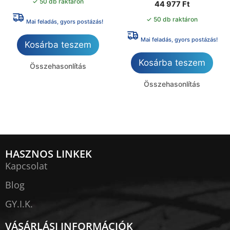
✓ 50 db raktáron
44 977
Ft
✓ 50 db raktáron
Mai feladás, gyors postázás!
Mai feladás, gyors postázás!
Kosárba teszem
Kosárba teszem
Összehasonlítás
Összehasonlítás
HASZNOS LINKEK
Kapcsolat
Blog
GY.I.K.
VÁSÁRLÁSI INFORMÁCIÓK