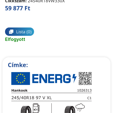
Cikkszám:
24540R18VW330X
59 877
Ft
Összehasonlítás
Lista
(0)
Elfogyott
Címke: