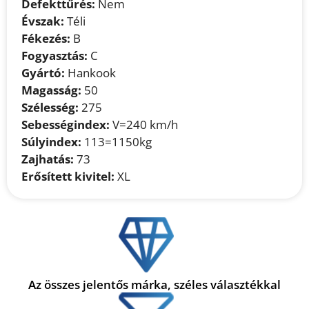
Defekttűrés:
Nem
Évszak:
Téli
Fékezés:
B
Fogyasztás:
C
Gyártó:
Hankook
Magasság:
50
Szélesség:
275
Sebességindex:
V=240 km/h
Súlyindex:
113=1150kg
Zajhatás:
73
Erősített kivitel:
XL
Az összes jelentős márka, széles választékkal