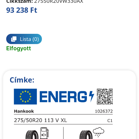
Cikkszám:
27550R20VW330AX
93 238
Ft
Összehasonlítás
Lista
(0)
Elfogyott
Címke: