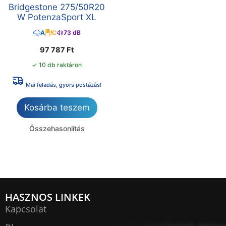
Bridgestone 275/50R20
W PotenzaSport XL
A
C
73 dB
97 787
Ft
✓ 10 db raktáron
Mai feladás, gyors postázás!
Kosárba teszem
Összehasonlítás
HASZNOS LINKEK
Kapcsolat