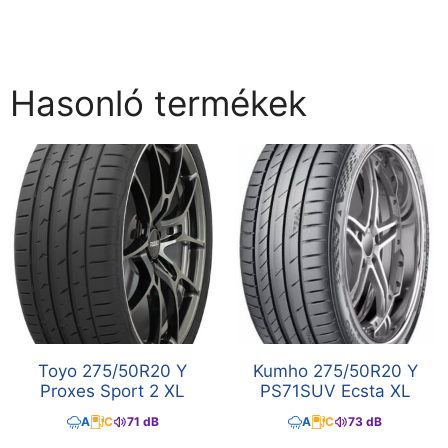
Hasonló termékek
Toyo 275/50R20 Y
Kumho 275/50R20 Y
Proxes Sport 2 XL
PS71SUV Ecsta XL
A
C
71 dB
A
C
73 dB