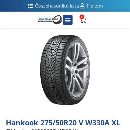
Összehasonlító lista
Fiókom
0
Hankook 275/50R20 V W330A XL