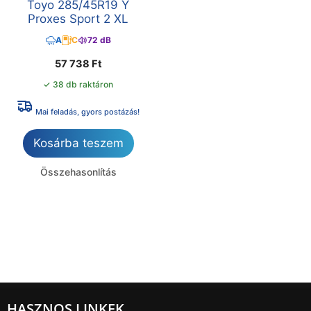
Toyo 285/45R19 Y
Proxes Sport 2 XL
A
C
72 dB
57 738
Ft
✓ 38 db raktáron
Mai feladás, gyors postázás!
Kosárba teszem
Összehasonlítás
HASZNOS LINKEK