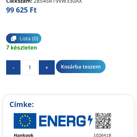
Cikkszám:
28545R19VW330AX
99 625
Ft
Összehasonlítás
Lista
(0)
7 készleten
A
Kosárba teszem
-
+
l
t
e
r
n
Címke:
a
t
i
v