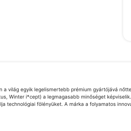
 a világ egyik legelismertebb prémium gyártójává nőtte
entus, Winter i*cept) a legmagasabb minőséget képvise
lja technológiai fölényüket. A márka a folyamatos innov