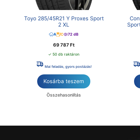
Toyo 285/45R21 Y Proxes Sport
Con
2 XL
Spor
A
C
72 dB
69 787
Ft
✓ 50 db raktáron
Mai feladás, gyors postázás!
Kosárba teszem
Összehasonlítás