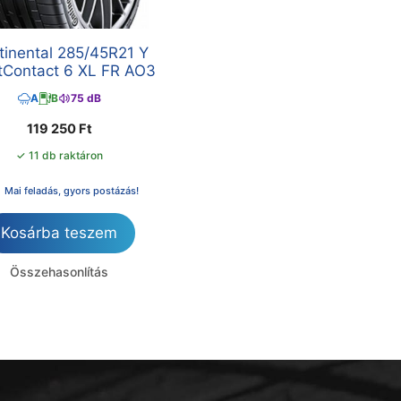
tinental 285/45R21 Y
tContact 6 XL FR AO3
A
B
75 dB
119 250
Ft
✓ 11 db raktáron
Mai feladás, gyors postázás!
Kosárba teszem
Összehasonlítás