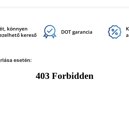
ét, könnyen
K
DOT garancia
ezelhető kereső
a
árlása esetén: