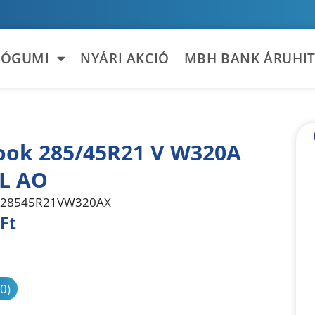
TÓGUMI
NYÁRI AKCIÓ
MBH BANK ÁRUHIT
ok 285/45R21 V W320A
L AO
28545R21VW320AX
Ft
sonlítás
(0)