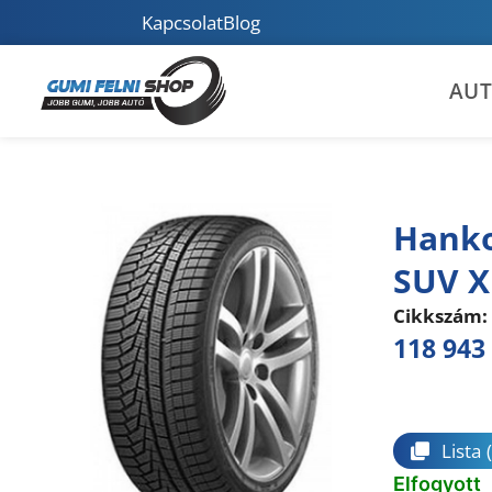
Kapcsolat
Blog
AU
Hanko
SUV X
Cikkszám:
118 943
Összeha
Lista
Elfogyott