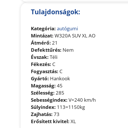
Tulajdonságok:
Kategória:
autógumi
Mintázat:
W320A SUV XL AO
Átmérő:
21
Defekttűrés:
Nem
Évszak:
Téli
Fékezés:
C
Fogyasztás:
C
Gyártó:
Hankook
Magasság:
45
Szélesség:
285
Sebességindex:
V=240 km/h
Súlyindex:
113=1150kg
Zajhatás:
73
Erősített kivitel:
XL