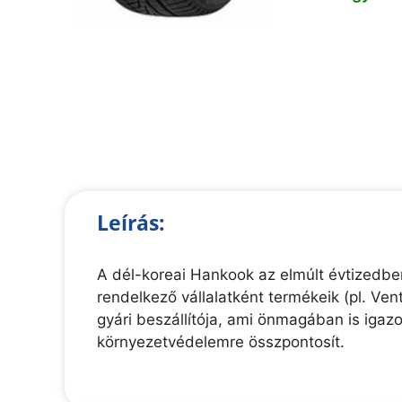
Leírás:
A dél-koreai Hankook az elmúlt évtizedben
rendelkező vállalatként termékeik (pl. V
gyári beszállítója, ami önmagában is igazo
környezetvédelemre összpontosít.