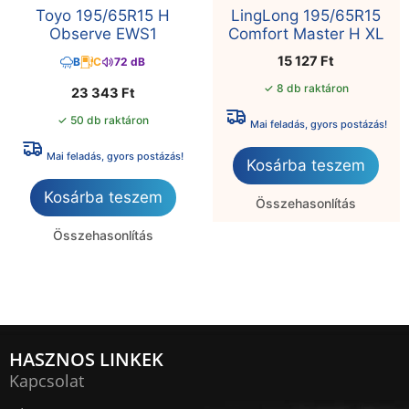
Toyo 195/65R15 H
LingLong 195/65R15
Observe EWS1
Comfort Master H XL
15 127
Ft
B
C
72 dB
✓ 8 db raktáron
23 343
Ft
✓ 50 db raktáron
Mai feladás, gyors postázás!
Mai feladás, gyors postázás!
Kosárba teszem
Kosárba teszem
Összehasonlítás
Összehasonlítás
HASZNOS LINKEK
Kapcsolat