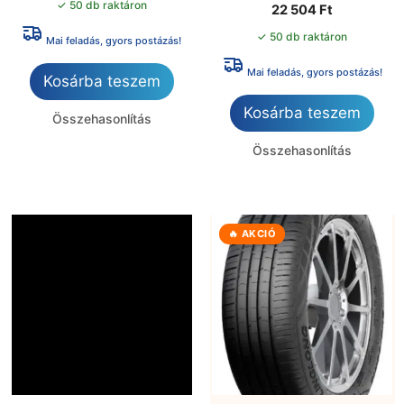
✓ 50 db raktáron
22 504
Ft
✓ 50 db raktáron
Mai feladás, gyors postázás!
Mai feladás, gyors postázás!
Kosárba teszem
Kosárba teszem
Összehasonlítás
Összehasonlítás