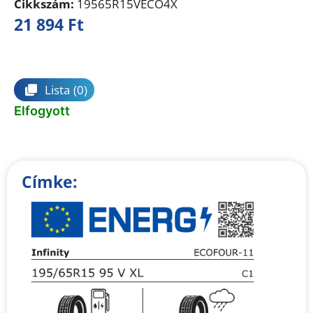
Cikkszám:
19565R15VECO4X
21 894
Ft
Összehasonlítás
Lista
(0)
Elfogyott
Címke: