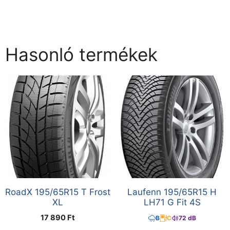
Hasonló termékek
RoadX 195/65R15 T Frost
Laufenn 195/65R15 H
XL
LH71 G Fit 4S
17 890
Ft
B
C
72 dB