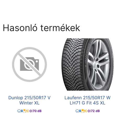
Hasonló termékek
Dunlop 215/50R17 V
Laufenn 215/50R17 W
Winter XL
LH71 G Fit 4S XL
B
C
70 dB
B
C
72 dB