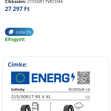
Cikkszám:
21550R17VECO4X
27 297
Ft
Összehasonlítás
Lista
(0)
Elfogyott
Címke: