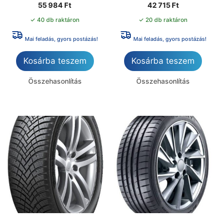
55 984
Ft
42 715
Ft
✓ 40 db raktáron
✓ 20 db raktáron
Mai feladás, gyors postázás!
Mai feladás, gyors postázás!
Kosárba teszem
Kosárba teszem
Összehasonlítás
Összehasonlítás