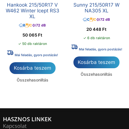
Hankook 215/50R17 V
Sunny 215/50R17 W
W462 Winter Icept RS3
NA305 XL
XL
C
C
72 dB
B
C
72 dB
20 448
Ft
50 065
Ft
✓ 6 db raktáron
✓ 50 db raktáron
Mai feladás, gyors postázás!
Mai feladás, gyors postázás!
Kosárba teszem
Kosárba teszem
Összehasonlítás
Összehasonlítás
HASZNOS LINKEK
Kapcsolat