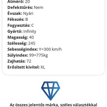
Átmérő:
20
Defekttűrés:
Nem
Évszak:
Nyári
Fékezés:
B
Fogyasztás:
C
Gyártó:
Infinity
Magasság:
40
Szélesség:
245
Sebességindex:
Y=300 km/h
Súlyindex:
99=775kg
Zajhatás:
72
Erősített kivitel:
XL
Az összes jelentős márka, széles választékkal