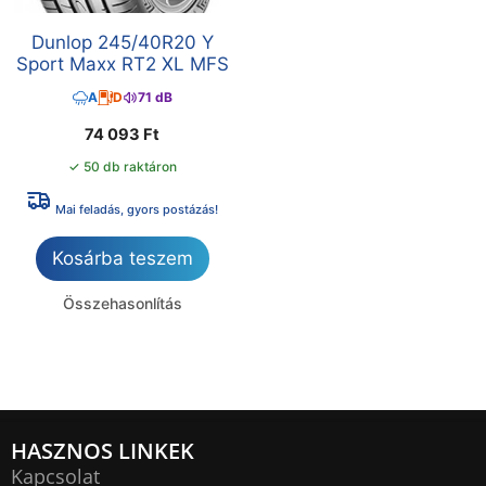
Dunlop 245/40R20 Y
Sport Maxx RT2 XL MFS
A
D
71 dB
74 093
Ft
✓ 50 db raktáron
Mai feladás, gyors postázás!
Kosárba teszem
Összehasonlítás
HASZNOS LINKEK
Kapcsolat