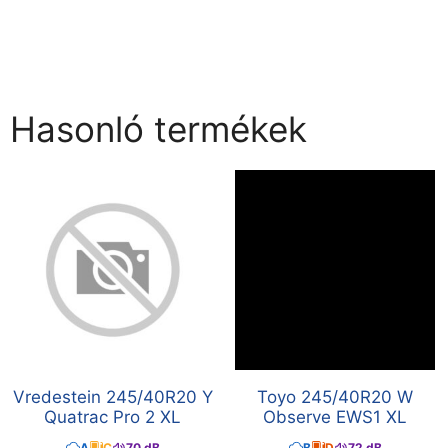
Hasonló termékek
Vredestein 245/40R20 Y
Toyo 245/40R20 W
Quatrac Pro 2 XL
Observe EWS1 XL
A
C
70 dB
B
D
72 dB