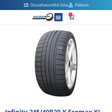
Összehasonlító lista
Fiókom
0
Infinity 245/40R20 Y Ecomax XL