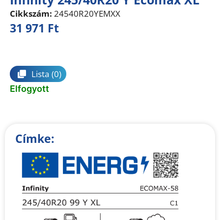
Cikkszám:
24540R20YEMXX
31 971
Ft
Összehasonlítás
Lista
(0)
Elfogyott
Címke: