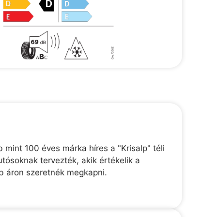
mint 100 éves márka híres a "Krisalp" téli
tósoknak tervezték, akik értékelik a
bb áron szeretnék megkapni.