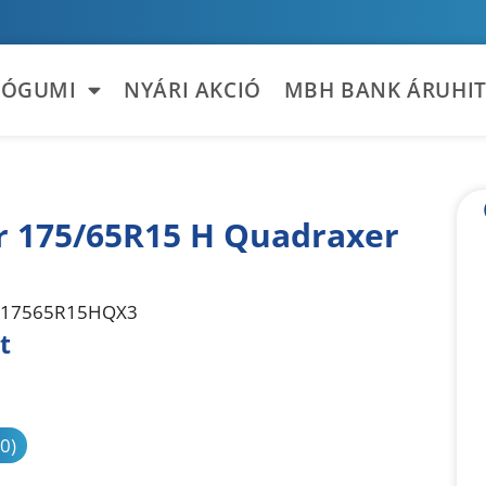
TÓGUMI
NYÁRI AKCIÓ
MBH BANK ÁRUHIT
r 175/65R15 H Quadraxer
17565R15HQX3
t
sonlítás
(0)