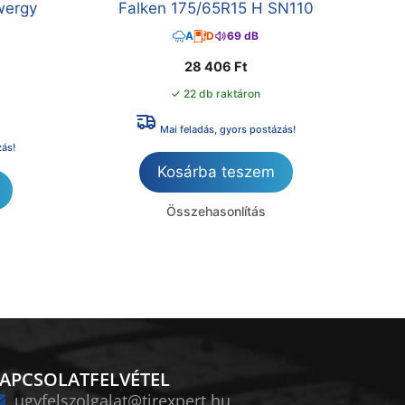
wergy
Falken 175/65R15 H SN110
A
D
69 dB
28 406
Ft
✓ 22 db raktáron
Mai feladás, gyors postázás!
zás!
Kosárba teszem
Összehasonlítás
APCSOLATFELVÉTEL
ugyfelszolgalat@tirexpert.hu