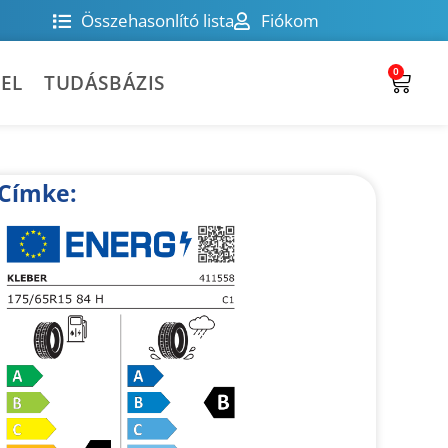
Összehasonlító lista
Fiókom
0
EL
TUDÁSBÁZIS
Címke: