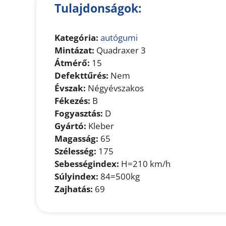
Tulajdonságok:
Kategória:
autógumi
Mintázat:
Quadraxer 3
Átmérő:
15
Defekttűrés:
Nem
Évszak:
Négyévszakos
Fékezés:
B
Fogyasztás:
D
Gyártó:
Kleber
Magasság:
65
Szélesség:
175
Sebességindex:
H=210 km/h
Súlyindex:
84=500kg
Zajhatás:
69