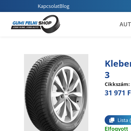
Kapcsolat
Blog
AU
Klebe
3
Cikkszám:
31 971
F
Összeha
Lista
Elfogyott