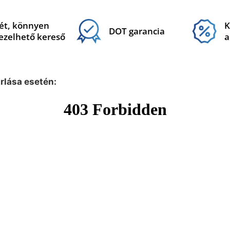
ét, könnyen
K
DOT garancia
ezelhető kereső
a
árlása esetén: