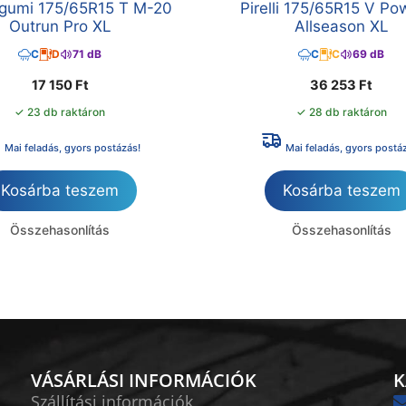
umi 175/65R15 T M-20
Pirelli 175/65R15 V Po
Outrun Pro XL
Allseason XL
C
D
71 dB
C
C
69 dB
17 150
Ft
36 253
Ft
✓ 23 db raktáron
✓ 28 db raktáron
Mai feladás, gyors postázás!
Mai feladás, gyors postá
Kosárba teszem
Kosárba teszem
Összehasonlítás
Összehasonlítás
VÁSÁRLÁSI INFORMÁCIÓK
K
Szállítási információk