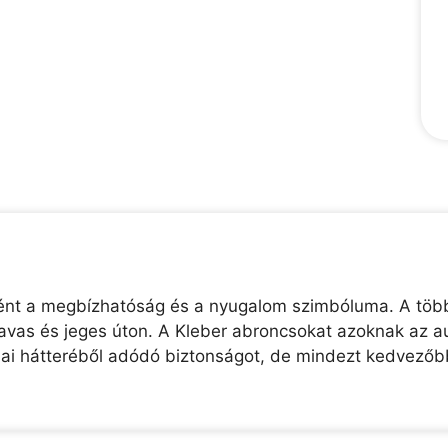
ként a megbízhatóság és a nyugalom szimbóluma. A több 
 havas és jeges úton. A Kleber abroncsokat azoknak az au
giai hátteréből adódó biztonságot, de mindezt kedvező