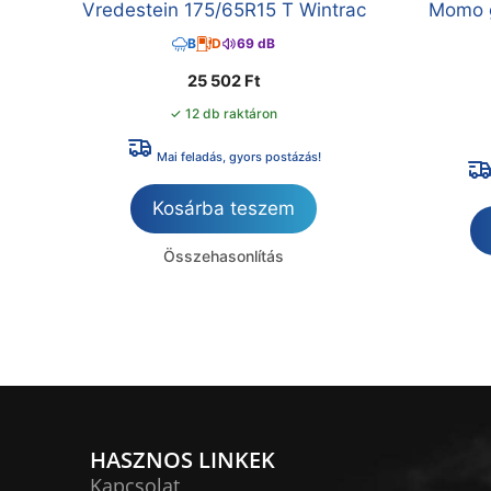
Vredestein 175/65R15 T Wintrac
Momo g
B
D
69 dB
25 502
Ft
✓ 12 db raktáron
Mai feladás, gyors postázás!
Kosárba teszem
Összehasonlítás
HASZNOS LINKEK
Kapcsolat