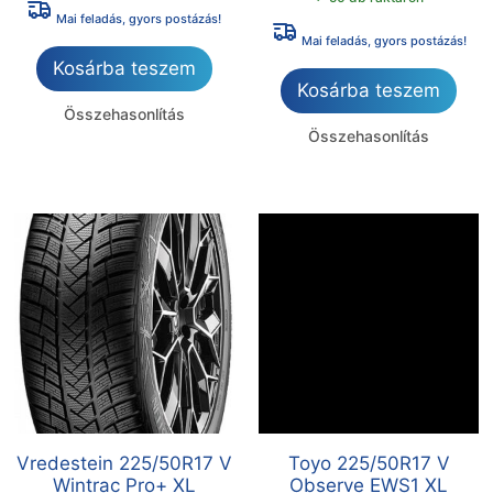
Mai feladás, gyors postázás!
Mai feladás, gyors postázás!
Kosárba teszem
Kosárba teszem
Összehasonlítás
Összehasonlítás
Vredestein 225/50R17 V
Toyo 225/50R17 V
Wintrac Pro+ XL
Observe EWS1 XL