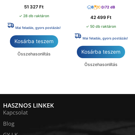
51 327
Ft
B
C
72 dB
✓ 28 db raktáron
42 499
Ft
✓ 50 db raktáron
Mai feladás, gyors postázás!
Mai feladás, gyors postázás!
Kosárba teszem
Kosárba teszem
Összehasonlítás
Összehasonlítás
HASZNOS LINKEK
Kapcsolat
Blog
GY.I.K.