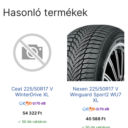
Hasonló termékek
Ceat 225/50R17 V
Nexen 225/50R17 V
WinterDrive XL
Winguard Sport2 WU7
XL
C
D
70 dB
C
D
70 dB
54 322
Ft
40 588
Ft
✓ 50 db raktáron
✓ 50 db raktáron