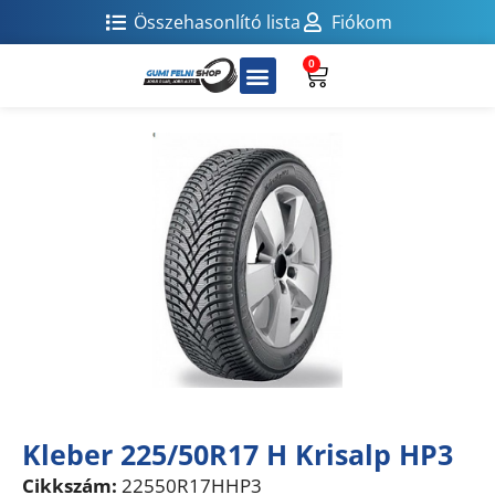
Összehasonlító lista
Fiókom
0
Kleber 225/50R17 H Krisalp HP3
Cikkszám:
22550R17HHP3