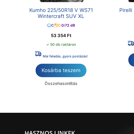
Kumho 225/50R18 V WS71
Pirell
Wintercraft SUV XL
C
C
72 dB
53 354
Ft
✓ 50 db raktáron
Mai feladás, gyors postázás!
Kosárba teszem
Összehasonlítás
HASZNOS LINKEK