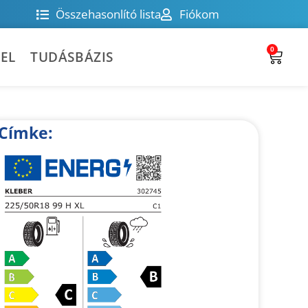
Összehasonlító lista
Fiókom
0
EL
TUDÁSBÁZIS
Címke: