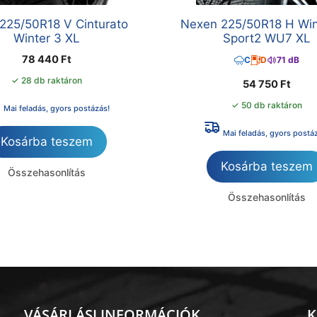
i 225/50R18 V Cinturato
Nexen 225/50R18 H Wi
Winter 3 XL
Sport2 WU7 XL
78 440
Ft
C
D
71 dB
✓ 28 db raktáron
54 750
Ft
✓ 50 db raktáron
Mai feladás, gyors postázás!
Mai feladás, gyors postá
Kosárba teszem
Kosárba teszem
Összehasonlítás
Összehasonlítás
VÁSÁRLÁSI INFORMÁCIÓK
K