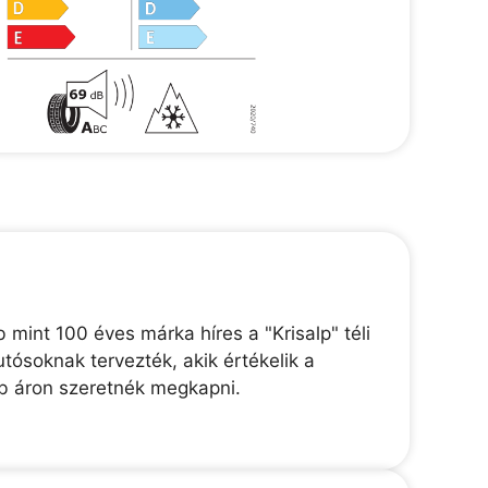
mint 100 éves márka híres a "Krisalp" téli
tósoknak tervezték, akik értékelik a
bb áron szeretnék megkapni.