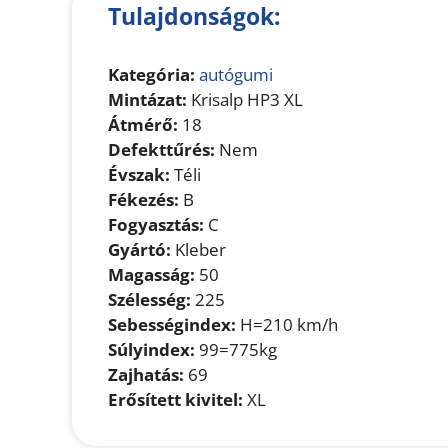
Tulajdonságok:
Kategória:
autógumi
Mintázat:
Krisalp HP3 XL
Átmérő:
18
Defekttűrés:
Nem
Évszak:
Téli
Fékezés:
B
Fogyasztás:
C
Gyártó:
Kleber
Magasság:
50
Szélesség:
225
Sebességindex:
H=210 km/h
Súlyindex:
99=775kg
Zajhatás:
69
Erősített kivitel:
XL