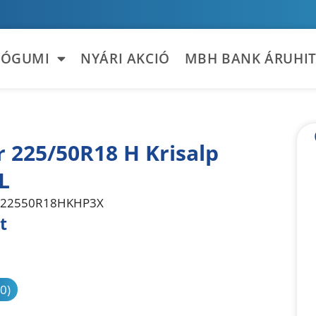
TÓGUMI
NYÁRI AKCIÓ
MBH BANK ÁRUHIT
r 225/50R18 H Krisalp
L
22550R18HKHP3X
t
sonlítás
(0)