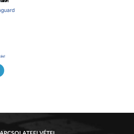
nguard
zás!
APCSOLATFELVÉTEL