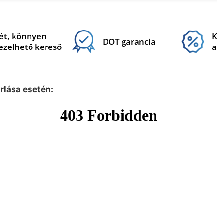
ét, könnyen
K
DOT garancia
ezelhető kereső
a
árlása esetén: