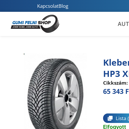
Kapcsolat
Blog
AU
Klebe
HP3 X
Cikkszám:
65 343
F
Összeha
Lista
Elfogyott