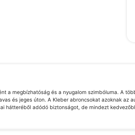
ként a megbízhatóság és a nyugalom szimbóluma. A több 
 havas és jeges úton. A Kleber abroncsokat azoknak az au
giai hátteréből adódó biztonságot, de mindezt kedvező