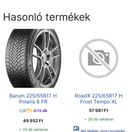
Hasonló termékek
Barum 225/65R17 H
RoadX 225/65R17 H
Polaris 6 FR
Frost Tempo XL
57 981
Ft
C
C
72 dB
✓ 20 db raktáron
49 952
Ft
✓ 32 db raktáron
Mai feladás, gyors postázás!