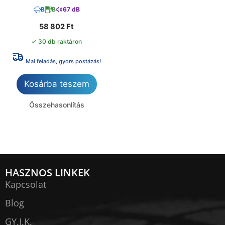
B
B
67 dB
58 802
Ft
✓ 30 db raktáron
Mai feladás, gyors postázás!
Kosárba teszem
Összehasonlítás
HASZNOS LINKEK
Kapcsolat
Blog
GY.I.K.