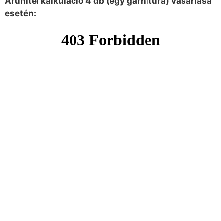
Áruhitel kalkuláció 4 db (egy garnitúra) vásárlása
esetén: