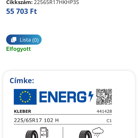
Cikkszám:
22565R17HKHP3S
55 703
Ft
Összehasonlítás
Lista
(0)
Elfogyott
Címke: