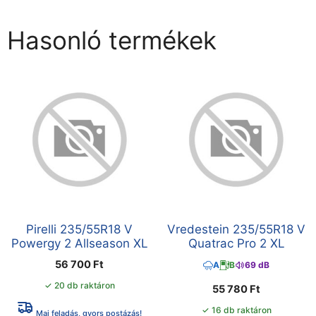
Hasonló termékek
Pirelli 235/55R18 V
Vredestein 235/55R18 V
Powergy 2 Allseason XL
Quatrac Pro 2 XL
56 700
Ft
A
B
69 dB
✓ 20 db raktáron
55 780
Ft
✓ 16 db raktáron
Mai feladás, gyors postázás!