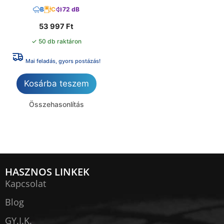
B
C
72 dB
53 997
Ft
✓ 50 db raktáron
Mai feladás, gyors postázás!
Kosárba teszem
Összehasonlítás
HASZNOS LINKEK
Kapcsolat
Blog
GY.I.K.