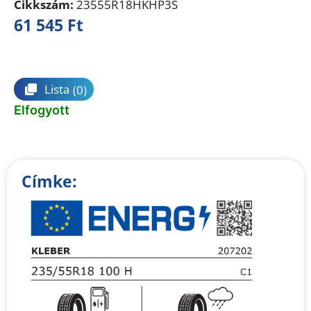
Cikkszám:
23555R18HKHP3S
61 545
Ft
Összehasonlítás
Lista
(0)
Elfogyott
Címke: