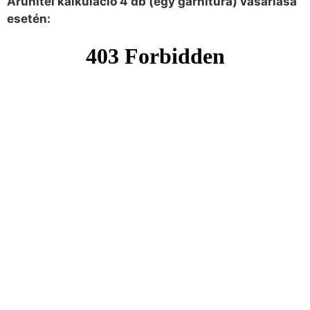
Áruhitel kalkuláció 4 db (egy garnitúra) vásárlása
esetén: