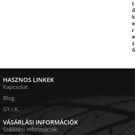
t
ő
k
e
r
e
s
ő
HASZNOS LINKEK
Kapcsolat
Blog
GY.I.K.
VÁSÁRLÁSI INFORMÁCIÓK
Szállítási információk