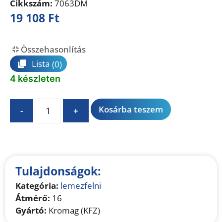
Cikkszám:
7063DM
19 108
Ft
Összehasonlítás
Lista
(0)
4 készleten
A
Kosárba teszem
-
+
l
t
e
r
n
Tulajdonságok:
a
Kategória:
lemezfelni
t
Átmérő:
16
i
Gyártó:
Kromag (KFZ)
v