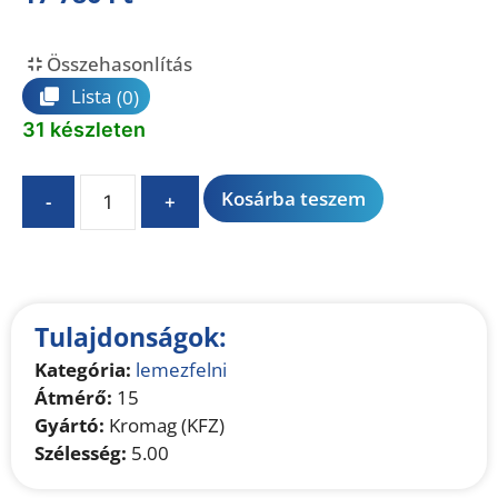
Összehasonlítás
Lista
(0)
31 készleten
A
Kosárba teszem
-
+
l
t
e
r
n
Tulajdonságok:
a
Kategória:
lemezfelni
t
Átmérő:
15
i
Gyártó:
Kromag (KFZ)
v
Szélesség:
5.00
e
: