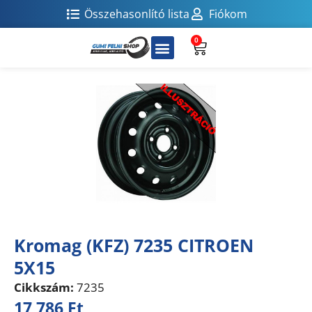
Összehasonlító lista
Fiókom
0
Kromag (KFZ) 7235 CITROEN
5X15
Cikkszám:
7235
17 786
Ft