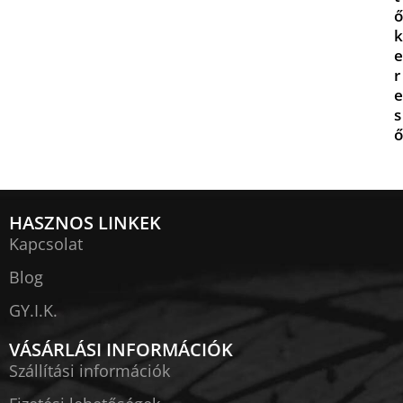
ő
k
e
r
e
s
ő
HASZNOS LINKEK
Kapcsolat
Blog
GY.I.K.
VÁSÁRLÁSI INFORMÁCIÓK
Szállítási információk