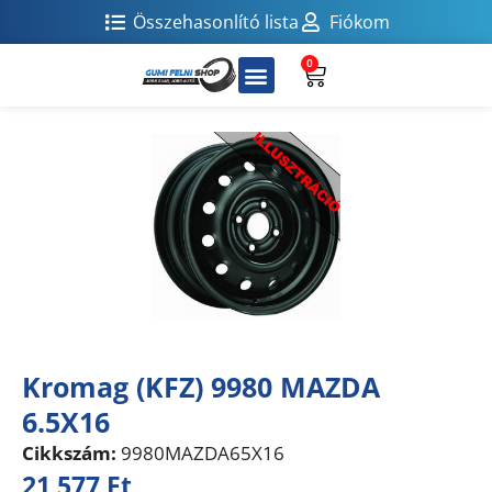
Összehasonlító lista
Fiókom
0
Kromag (KFZ) 9980 MAZDA
6.5X16
Cikkszám:
9980MAZDA65X16
21 577
Ft