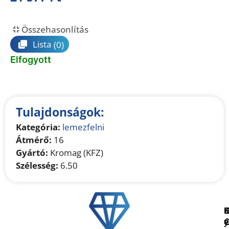
Összehasonlítás
Lista
(0)
Elfogyott
Tulajdonságok:
Kategória:
lemezfelni
Átmérő:
16
Gyártó:
Kromag (KFZ)
Szélesség:
6.50
é
e
y