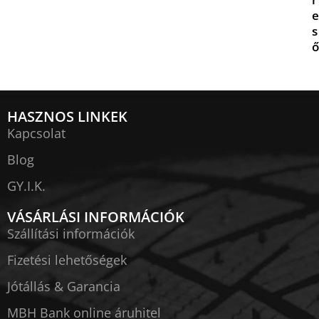
e
s
ő
HASZNOS LINKEK
Kapcsolat
Blog
GY.I.K.
VÁSÁRLÁSI INFORMÁCIÓK
Szállítási információk
Fizetési lehetőségek
Jótállás & Garancia
MBH Bank online áruhitel