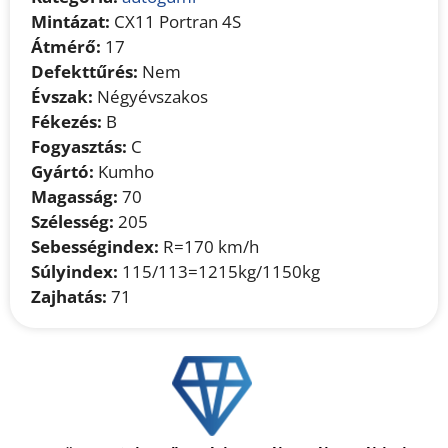
Mintázat:
CX11 Portran 4S
Átmérő:
17
Defekttűrés:
Nem
Évszak:
Négyévszakos
Fékezés:
B
Fogyasztás:
C
Gyártó:
Kumho
Magasság:
70
Szélesség:
205
Sebességindex:
R=170 km/h
Súlyindex:
115/113=1215kg/1150kg
Zajhatás:
71