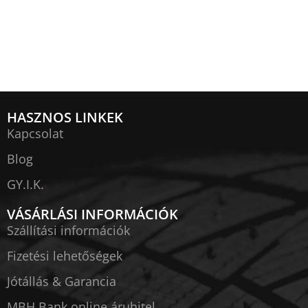
HASZNOS LINKEK
Kapcsolat
Blog
GY.I.K.
VÁSÁRLÁSI INFORMÁCIÓK
Szállítási információk
Fizetési lehetőségek
Jótállás & Garancia
MBH Bank online áruhitel