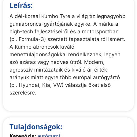
Leírás:
A dél-koreai Kumho Tyre a világ tíz legnagyobb
gumiabroncs-gyártójának egyike. A márka a
high-tech fejlesztéseiről és a motorsportban
(pl. Formula-3) szerzett tapasztalatairól ismert.
A Kumho abroncsok kiváló
menettulajdonságokkal rendelkeznek, legyen
szó száraz vagy nedves útról. Modern,
agresszív mintázataik és kiváló ár-érték
arányuk miatt egyre több európai autógyártó
(pl. Hyundai, Kia, VW) választja őket első
szerelésre.
Tulajdonságok:
Kategória:
autógumi