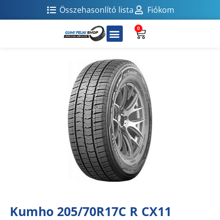
Összehasonlító lista
Fiókom
0
Kumho 205/70R17C R CX11