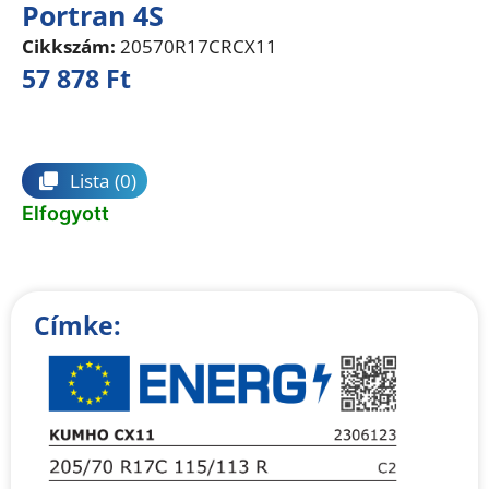
Portran 4S
Cikkszám:
20570R17CRCX11
57 878
Ft
Összehasonlítás
Lista
(0)
Elfogyott
Címke: