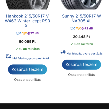
Hankook 215/50R17 V
Sunny 215/50R17 W
W462 Winter Icept RS3
NA305 XL
XL
C
C
72 dB
B
C
72 dB
20 448
Ft
50 065
Ft
✓ 6 db raktáron
✓ 50 db raktáron
Mai feladás, gyors postázás!
Mai feladás, gyors postázás!
Kosárba teszem
Kosárba teszem
Összehasonlítás
Összehasonlítás