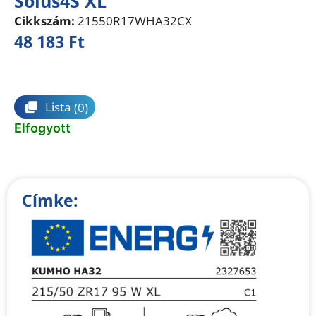
Solus4S XL
Cikkszám:
21550R17WHA32CX
48 183
Ft
Összehasonlítás
Lista
(0)
Elfogyott
Címke: