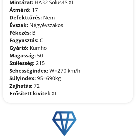
Mintázat:
HA32 Solus4S XL
Átmérő:
17
Defekttűrés:
Nem
Évszak:
Négyévszakos
Fékezés:
B
Fogyasztás:
C
Gyártó:
Kumho
Magasság:
50
Szélesség:
215
Sebességindex:
W=270 km/h
Súlyindex:
95=690kg
Zajhatás:
72
Erősített kivitel:
XL