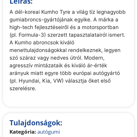
Leírás:
A dél-koreai Kumho Tyre a világ tíz legnagyobb
gumiabroncs-gyártójának egyike. A márka a
high-tech fejlesztéseiről és a motorsportban
(pl. Formula-3) szerzett tapasztalatairól ismert.
A Kumho abroncsok kiváló
menettulajdonságokkal rendelkeznek, legyen
szó száraz vagy nedves útról. Modern,
agresszív mintázataik és kiváló ár-érték
arányuk miatt egyre több európai autógyártó
(pl. Hyundai, Kia, VW) választja őket első
szerelésre.
Tulajdonságok:
Kategória:
autógumi