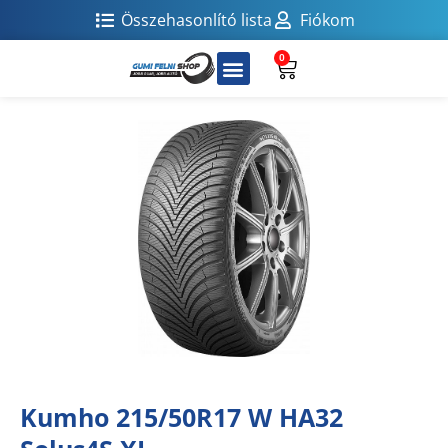
Összehasonlító lista
Fiókom
0
Kumho 215/50R17 W HA32