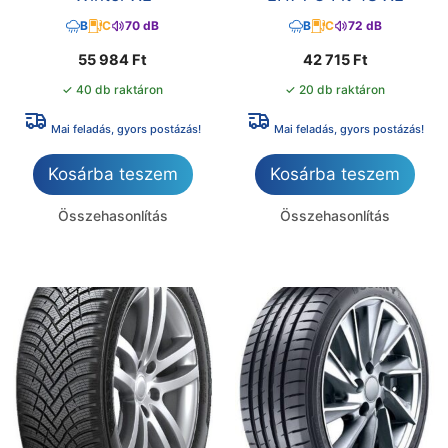
B
C
70 dB
B
C
72 dB
55 984
Ft
42 715
Ft
✓ 40 db raktáron
✓ 20 db raktáron
Mai feladás, gyors postázás!
Mai feladás, gyors postázás!
Kosárba teszem
Kosárba teszem
Összehasonlítás
Összehasonlítás