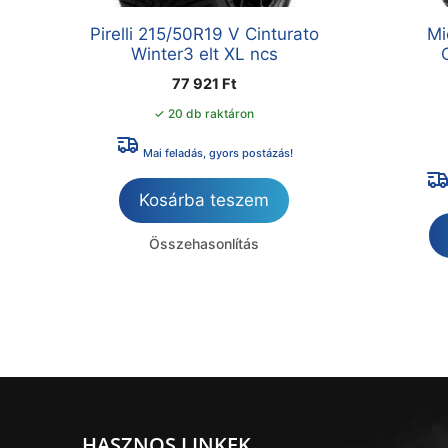
Pirelli 215/50R19 V Cinturato
Mi
Winter3 elt XL ncs
77 921
Ft
✓ 20 db raktáron
Mai feladás, gyors postázás!
Kosárba teszem
Összehasonlítás
HASZNOS LINKEK