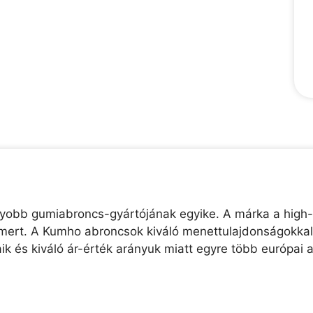
agyobb gumiabroncs-gyártójának egyike. A márka a high-t
 ismert. A Kumho abroncsok kiváló menettulajdonságokka
k és kiváló ár-érték arányuk miatt egyre több európai a