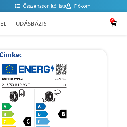
Összehasonlító lista
Fiókom
0
EL
TUDÁSBÁZIS
Címke: