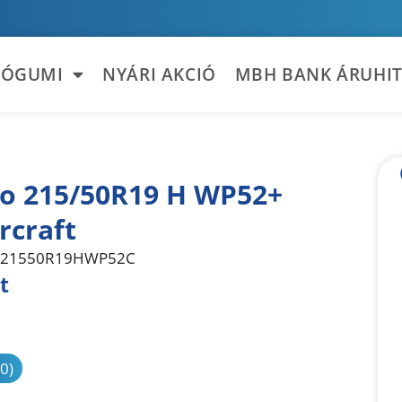
TÓGUMI
NYÁRI AKCIÓ
MBH BANK ÁRUHIT
 215/50R19 H WP52+
rcraft
21550R19HWP52C
t
sonlítás
(0)