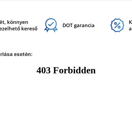
ét, könnyen
K
DOT garancia
ezelhető kereső
a
árlása esetén: