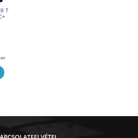
19 T
C+
zás!
APCSOLATFELVÉTEL