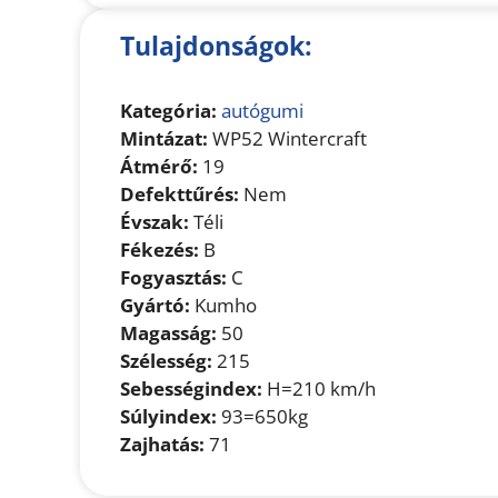
Tulajdonságok:
Kategória:
autógumi
Mintázat:
WP52 Wintercraft
Átmérő:
19
Defekttűrés:
Nem
Évszak:
Téli
Fékezés:
B
Fogyasztás:
C
Gyártó:
Kumho
Magasság:
50
Szélesség:
215
Sebességindex:
H=210 km/h
Súlyindex:
93=650kg
Zajhatás:
71