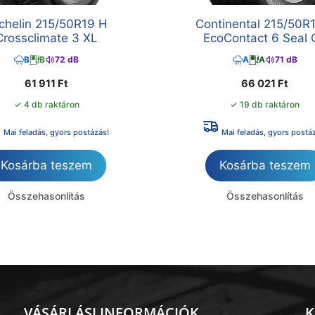
chelin 215/50R19 H
Continental 215/50R
Crossclimate 3 XL
EcoContact 6 Seal 
B
B
72 dB
A
A
71 dB
61 911
Ft
66 021
Ft
✓ 4 db raktáron
✓ 19 db raktáron
Mai feladás, gyors postázás!
Mai feladás, gyors postá
Kosárba teszem
Kosárba teszem
Összehasonlítás
Összehasonlítás
VÁSÁRLÁSI INFORMÁCIÓK
K