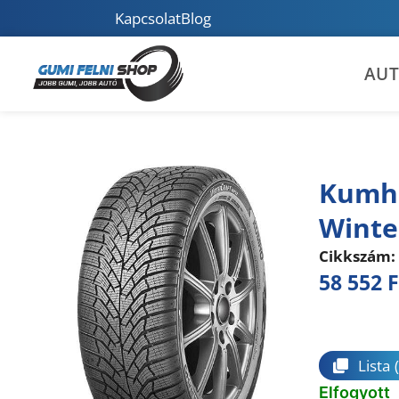
Kapcsolat
Blog
AU
Kumho
Winte
Cikkszám:
58 552
F
Összeha
Lista
Elfogyott