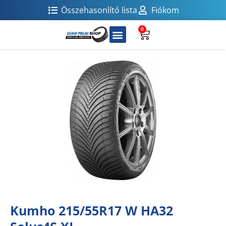
Összehasonlító lista
Fiókom
0
Kumho 215/55R17 W HA32