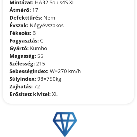
Mintázat:
HA32 Solus4S XL
Átmérő:
17
Defekttűrés:
Nem
Évszak:
Négyévszakos
Fékezés:
B
Fogyasztás:
C
Gyártó:
Kumho
Magasság:
55
Szélesség:
215
Sebességindex:
W=270 km/h
Súlyindex:
98=750kg
Zajhatás:
72
Erősített kivitel:
XL