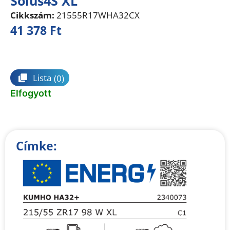
Solus4S XL
Cikkszám:
21555R17WHA32CX
41 378
Ft
Összehasonlítás
Lista
(0)
Elfogyott
Címke: