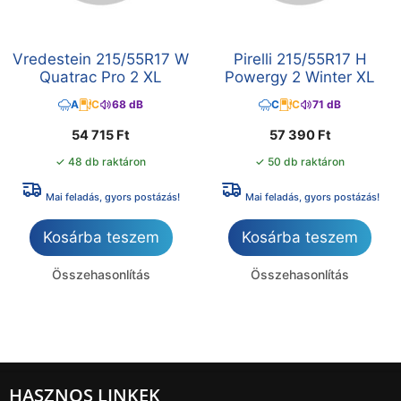
Vredestein 215/55R17 W
Pirelli 215/55R17 H
Quatrac Pro 2 XL
Powergy 2 Winter XL
A
C
68 dB
C
C
71 dB
54 715
Ft
57 390
Ft
✓ 48 db raktáron
✓ 50 db raktáron
Mai feladás, gyors postázás!
Mai feladás, gyors postázás!
Kosárba teszem
Kosárba teszem
Összehasonlítás
Összehasonlítás
HASZNOS LINKEK