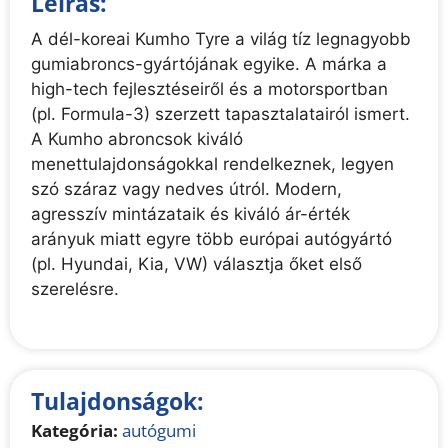
Leírás:
A dél-koreai Kumho Tyre a világ tíz legnagyobb
gumiabroncs-gyártójának egyike. A márka a
high-tech fejlesztéseiről és a motorsportban
(pl. Formula-3) szerzett tapasztalatairól ismert.
A Kumho abroncsok kiváló
menettulajdonságokkal rendelkeznek, legyen
szó száraz vagy nedves útról. Modern,
agresszív mintázataik és kiváló ár-érték
arányuk miatt egyre több európai autógyártó
(pl. Hyundai, Kia, VW) választja őket első
szerelésre.
Tulajdonságok:
Kategória:
autógumi