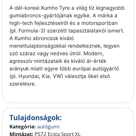
A dél-koreai Kumho Tyre a világ tíz legnagyobb
gumiabroncs-gyártójának egyike. A márka a
high-tech fejlesztéseiről és a motorsportban
(pl. Formula-3) szerzett tapasztalatairól ismert.
A Kumho abroncsok kiváló
menettulajdonságokkal rendelkeznek, legyen
szó száraz vagy nedves útról. Modern,
agresszív mintázataik és kiváló ár-érték
arányuk miatt egyre több európai autógyártó
(pl. Hyundai, Kia, VW) választja őket első
szerelésre.
Tulajdonságok:
Kategória:
autógumi
Mintázat:
PS72 Ecsta Sport XL