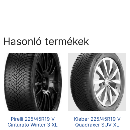
Hasonló termékek
Pirelli 225/45R19 V
Kleber 225/45R19 V
Cinturato Winter 3 XL
Quadraxer SUV XL