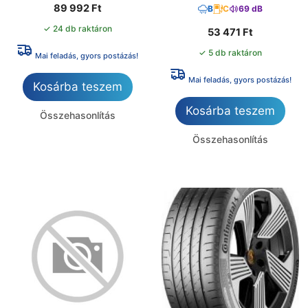
89 992
Ft
B
C
69 dB
✓ 24 db raktáron
53 471
Ft
✓ 5 db raktáron
Mai feladás, gyors postázás!
Mai feladás, gyors postázás!
Kosárba teszem
Kosárba teszem
Összehasonlítás
Összehasonlítás