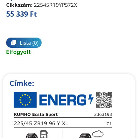
Cikkszám:
22545R19YPS72X
55 339
Ft
Összehasonlítás
Lista
(0)
Elfogyott
Címke: