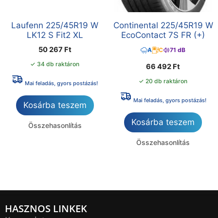
Laufenn 225/45R19 W
Continental 225/45R19 W
LK12 S Fit2 XL
EcoContact 7S FR (+)
50 267
Ft
A
C
71 dB
✓ 34 db raktáron
66 492
Ft
✓ 20 db raktáron
Mai feladás, gyors postázás!
Mai feladás, gyors postázás!
Kosárba teszem
Kosárba teszem
Összehasonlítás
Összehasonlítás
HASZNOS LINKEK