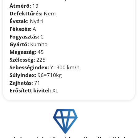
Átmérő:
19
Defekttűrés:
Nem
Évszak:
Nyári
Fékezés:
A
Fogyasztás:
C
Gyártó:
Kumho
Magasság:
45
Szélesség:
225
Sebességindex:
Y=300 km/h
Súlyindex:
96=710kg
Zajhatás:
71
Erősített kivitel:
XL