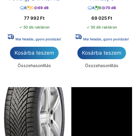
B
C
69 dB
A
B
70 dB
77 992
Ft
69 025
Ft
✓ 50 db raktáron
✓ 50 db raktáron
Mai feladás, gyors postázás!
Mai feladás, gyors postázás!
Kosárba teszem
Kosárba teszem
Összehasonlítás
Összehasonlítás