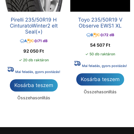
Pirelli 235/50R19 H
Toyo 235/50R19 V
CinturatoWinter2 elt
Observe EWS1 XL
Seal(+)
B
C
72 dB
A
C
71 dB
54 507
Ft
92 050
Ft
✓ 50 db raktáron
✓ 20 db raktáron
Mai feladás, gyors postázás!
Mai feladás, gyors postázás!
Kosárba teszem
Kosárba teszem
Összehasonlítás
Összehasonlítás