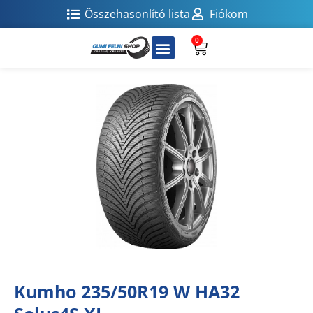
Összehasonlító lista
Fiókom
0
Kumho 235/50R19 W HA32