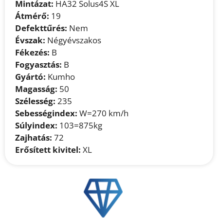
Mintázat:
HA32 Solus4S XL
Átmérő:
19
Defekttűrés:
Nem
Évszak:
Négyévszakos
Fékezés:
B
Fogyasztás:
B
Gyártó:
Kumho
Magasság:
50
Szélesség:
235
Sebességindex:
W=270 km/h
Súlyindex:
103=875kg
Zajhatás:
72
Erősített kivitel:
XL