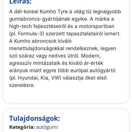
Leírás:
A dél-koreai Kumho Tyre a világ tíz legnagyobb
gumiabroncs-gyártójának egyike. A márka a
high-tech fejlesztéseiről és a motorsportban
(pl. Formula-3) szerzett tapasztalatairól ismert.
A Kumho abroncsok kiváló
menettulajdonságokkal rendelkeznek, legyen
szó száraz vagy nedves útról. Modern,
agresszív mintázataik és kiváló ár-érték
arányuk miatt egyre több európai autógyártó
(pl. Hyundai, Kia, VW) választja őket első
szerelésre.
Tulajdonságok:
Kategória:
autógumi