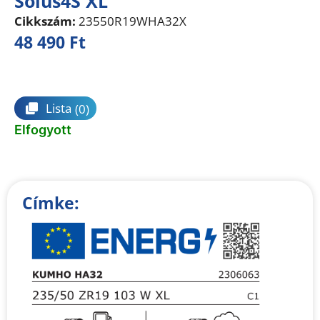
Solus4S XL
Cikkszám:
23550R19WHA32X
48 490
Ft
Összehasonlítás
Lista
(0)
Elfogyott
Címke: