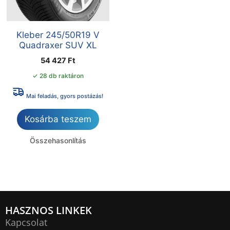
Kleber 245/50R19 V
Quadraxer SUV XL
54 427
Ft
✓ 28 db raktáron
Mai feladás, gyors postázás!
Kosárba teszem
Összehasonlítás
HASZNOS LINKEK
Kapcsolat