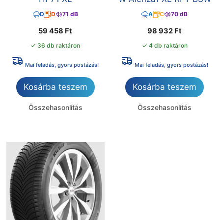
D
D
71 dB
A
C
70 dB
59 458
Ft
98 932
Ft
✓ 36 db raktáron
✓ 4 db raktáron
Mai feladás, gyors postázás!
Mai feladás, gyors postázás!
Kosárba teszem
Kosárba teszem
Összehasonlítás
Összehasonlítás