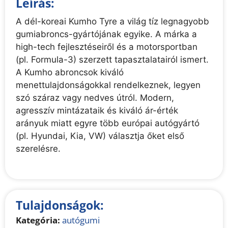
Leírás:
A dél-koreai Kumho Tyre a világ tíz legnagyobb
gumiabroncs-gyártójának egyike. A márka a
high-tech fejlesztéseiről és a motorsportban
(pl. Formula-3) szerzett tapasztalatairól ismert.
A Kumho abroncsok kiváló
menettulajdonságokkal rendelkeznek, legyen
szó száraz vagy nedves útról. Modern,
agresszív mintázataik és kiváló ár-érték
arányuk miatt egyre több európai autógyártó
(pl. Hyundai, Kia, VW) választja őket első
szerelésre.
Tulajdonságok:
Kategória:
autógumi