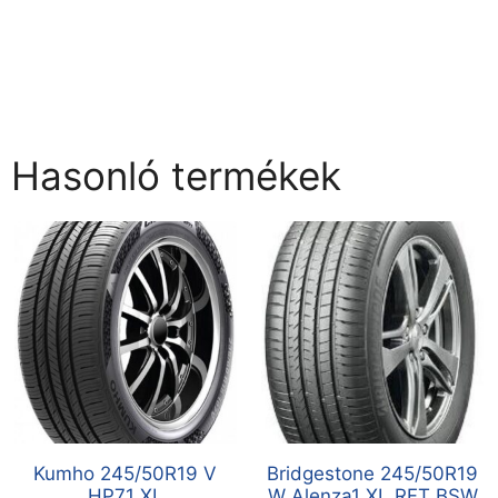
Hasonló termékek
Kumho 245/50R19 V
Bridgestone 245/50R19
HP71 XL
W Alenza1 XL RFT BSW