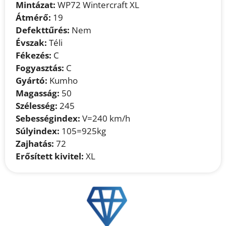
Mintázat:
WP72 Wintercraft XL
Átmérő:
19
Defekttűrés:
Nem
Évszak:
Téli
Fékezés:
C
Fogyasztás:
C
Gyártó:
Kumho
Magasság:
50
Szélesség:
245
Sebességindex:
V=240 km/h
Súlyindex:
105=925kg
Zajhatás:
72
Erősített kivitel:
XL