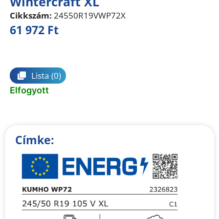
Wintercraft XL
Cikkszám:
24550R19VWP72X
61 972
Ft
Összehasonlítás
Lista
(0)
Elfogyott
Címke: