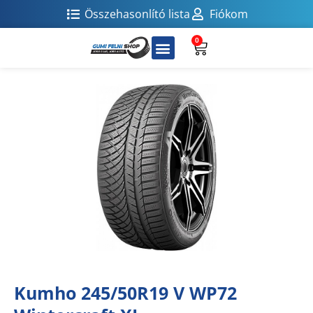
Összehasonlító lista
Fiókom
0
Kumho 245/50R19 V WP72