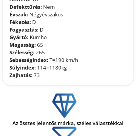
Defekttűrés:
Nem
Évszak:
Négyévszakos
Fékezés:
D
Fogyasztás:
D
Gyártó:
Kumho
Magasság:
65
Szélesség:
265
Sebességindex:
T=190 km/h
Súlyindex:
114=1180kg
Zajhatás:
73
Az összes jelentős márka, széles választékkal