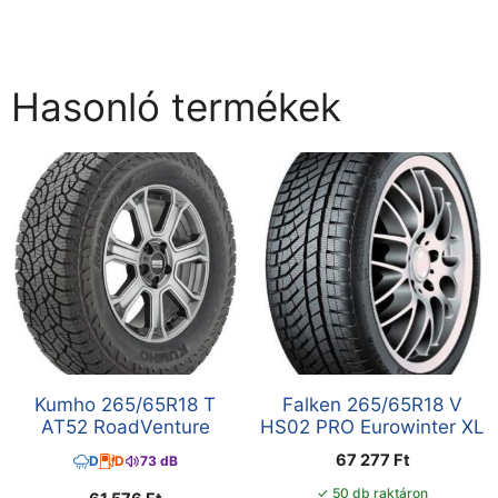
Hasonló termékek
Kumho 265/65R18 T
Falken 265/65R18 V
AT52 RoadVenture
HS02 PRO Eurowinter XL
67 277
Ft
D
D
73 dB
✓ 50 db raktáron