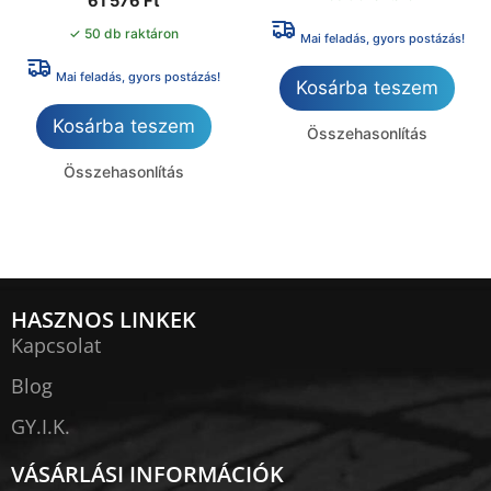
61 576
Ft
✓ 50 db raktáron
Mai feladás, gyors postázás!
Mai feladás, gyors postázás!
Kosárba teszem
Kosárba teszem
Összehasonlítás
Összehasonlítás
HASZNOS LINKEK
Kapcsolat
Blog
GY.I.K.
VÁSÁRLÁSI INFORMÁCIÓK