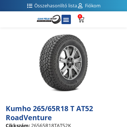
Összehasonlító lista
Fiókom
0
Kumho 265/65R18 T AT52
RoadVenture
Cikkszám:
26565R18TAT52K