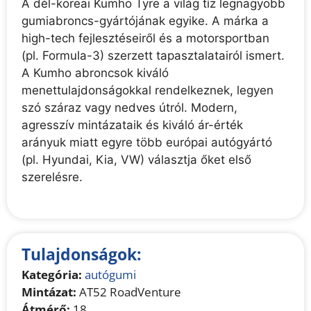
A dél-koreai Kumho Tyre a világ tíz legnagyobb
gumiabroncs-gyártójának egyike. A márka a
high-tech fejlesztéseiről és a motorsportban
(pl. Formula-3) szerzett tapasztalatairól ismert.
A Kumho abroncsok kiváló
menettulajdonságokkal rendelkeznek, legyen
szó száraz vagy nedves útról. Modern,
agresszív mintázataik és kiváló ár-érték
arányuk miatt egyre több európai autógyártó
(pl. Hyundai, Kia, VW) választja őket első
szerelésre.
Tulajdonságok:
Kategória:
autógumi
Mintázat:
AT52 RoadVenture
Átmérő:
18