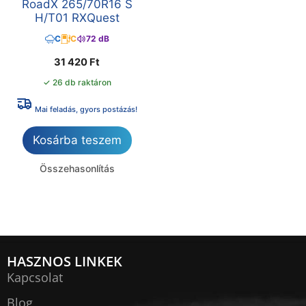
RoadX 265/70R16 S
H/T01 RXQuest
C
C
72 dB
31 420
Ft
✓ 26 db raktáron
Mai feladás, gyors postázás!
Kosárba teszem
Összehasonlítás
HASZNOS LINKEK
Kapcsolat
Blog