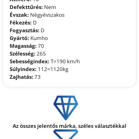
Defekttűrés:
Nem
Évszak:
Négyévszakos
Fékezés:
D
Fogyasztás:
D
Gyártó:
Kumho
Magasság:
70
Szélesség:
265
Sebességindex:
T=190 km/h
Súlyindex:
112=1120kg
Zajhatás:
73
Az összes jelentős márka, széles választékkal