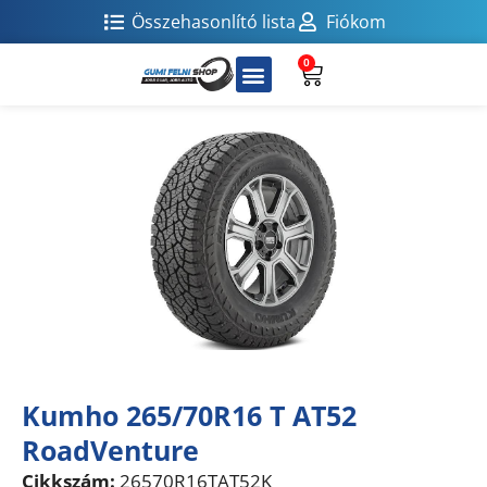
Összehasonlító lista
Fiókom
0
Kumho 265/70R16 T AT52
RoadVenture
Cikkszám:
26570R16TAT52K