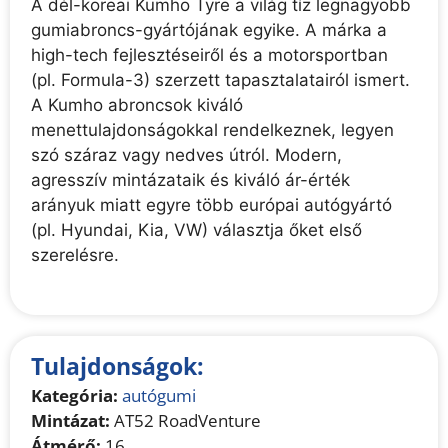
A dél-koreai Kumho Tyre a világ tíz legnagyobb
gumiabroncs-gyártójának egyike. A márka a
high-tech fejlesztéseiről és a motorsportban
(pl. Formula-3) szerzett tapasztalatairól ismert.
A Kumho abroncsok kiváló
menettulajdonságokkal rendelkeznek, legyen
szó száraz vagy nedves útról. Modern,
agresszív mintázataik és kiváló ár-érték
arányuk miatt egyre több európai autógyártó
(pl. Hyundai, Kia, VW) választja őket első
szerelésre.
Tulajdonságok:
Kategória:
autógumi
Mintázat:
AT52 RoadVenture
Átmérő:
16