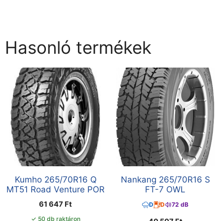
Hasonló termékek
Kumho 265/70R16 Q
Nankang 265/70R16 S
MT51 Road Venture POR
FT-7 OWL
61 647
Ft
D
D
72 dB
✓ 50 db raktáron