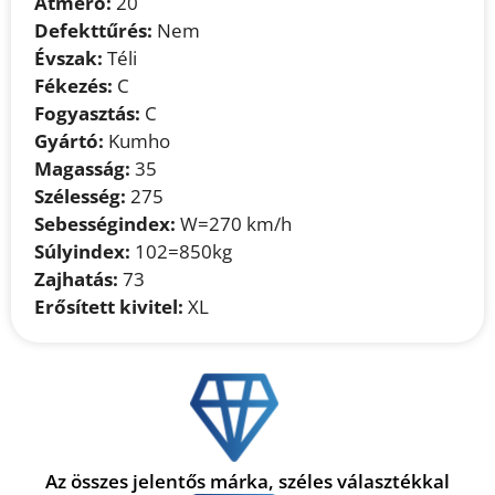
Átmérő:
20
Defekttűrés:
Nem
Évszak:
Téli
Fékezés:
C
Fogyasztás:
C
Gyártó:
Kumho
Magasság:
35
Szélesség:
275
Sebességindex:
W=270 km/h
Súlyindex:
102=850kg
Zajhatás:
73
Erősített kivitel:
XL
Az összes jelentős márka, széles választékkal