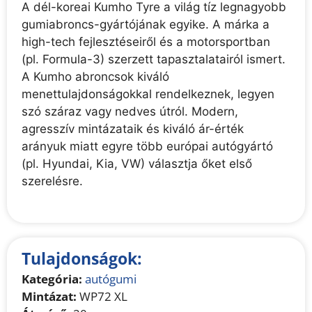
A dél-koreai Kumho Tyre a világ tíz legnagyobb
gumiabroncs-gyártójának egyike. A márka a
high-tech fejlesztéseiről és a motorsportban
(pl. Formula-3) szerzett tapasztalatairól ismert.
A Kumho abroncsok kiváló
menettulajdonságokkal rendelkeznek, legyen
szó száraz vagy nedves útról. Modern,
agresszív mintázataik és kiváló ár-érték
arányuk miatt egyre több európai autógyártó
(pl. Hyundai, Kia, VW) választja őket első
szerelésre.
Tulajdonságok:
Kategória:
autógumi
Mintázat:
WP72 XL