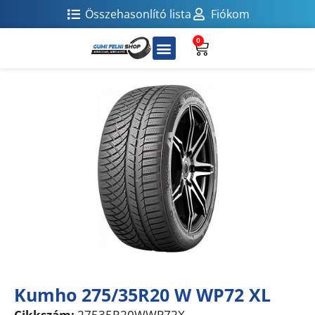
Összehasonlító lista
Fiókom
0
Kumho 275/35R20 W WP72 XL
Cikkszám:
27535R20WWP72X