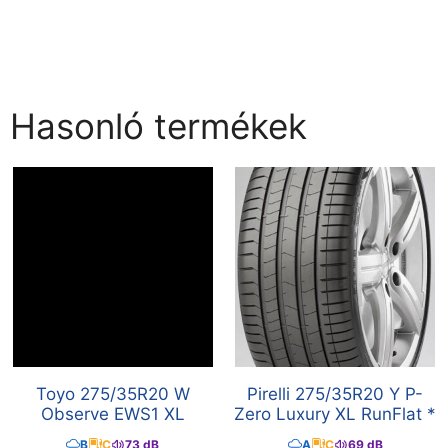
Hasonló termékek
Toyo 275/35R20 W
Pirelli 275/35R20 Y P-
Observe EWS1 XL
Zero Luxury XL RunFlat *
B
C
73 dB
A
C
69 dB