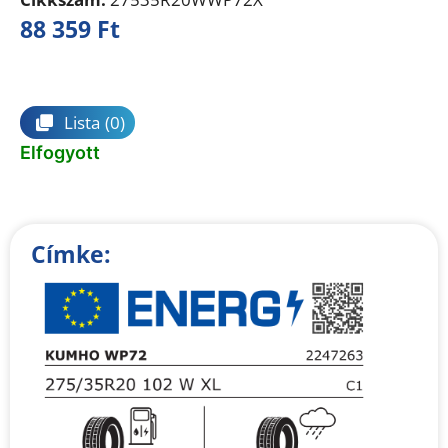
88 359
Ft
Összehasonlítás
Lista
(0)
Elfogyott
Címke: