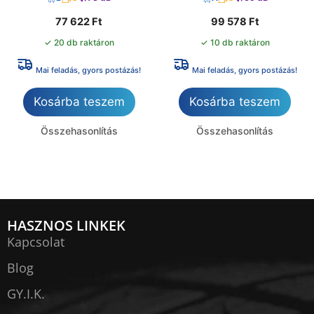
77 622
Ft
99 578
Ft
✓ 20 db raktáron
✓ 10 db raktáron
Mai feladás, gyors postázás!
Mai feladás, gyors postázás!
Kosárba teszem
Kosárba teszem
Összehasonlítás
Összehasonlítás
HASZNOS LINKEK
Kapcsolat
Blog
GY.I.K.