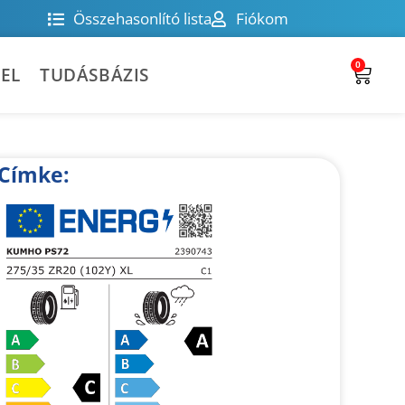
Összehasonlító lista
Fiókom
0
EL
TUDÁSBÁZIS
Címke: