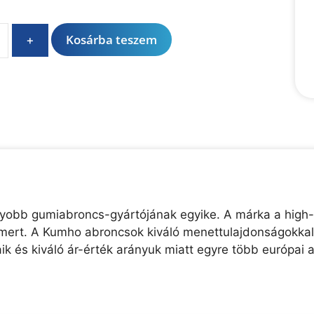
A
Kosárba teszem
+
l
t
e
r
n
a
t
i
v
e
agyobb gumiabroncs-gyártójának egyike. A márka a high-t
:
 ismert. A Kumho abroncsok kiváló menettulajdonságokka
k és kiváló ár-érték arányuk miatt egyre több európai a