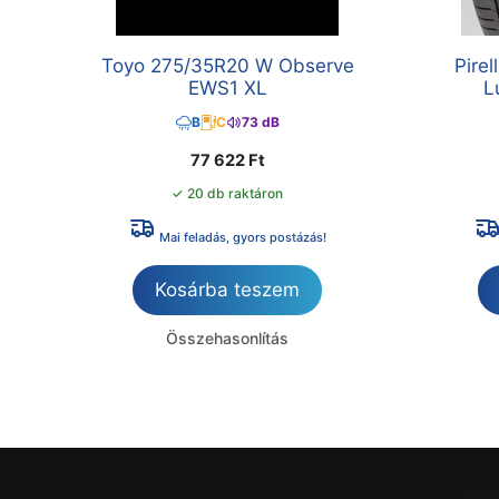
Toyo 275/35R20 W Observe
Pire
EWS1 XL
L
B
C
73 dB
77 622
Ft
✓ 20 db raktáron
Mai feladás, gyors postázás!
Kosárba teszem
Összehasonlítás