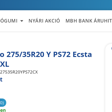
TÓGUMI
NYÁRI AKCIÓ
MBH BANK ÁRUHIT
 275/35R20 Y PS72 Ecsta
 XL
27535R20YPS72CX
t
sonlítás
(0)
ten