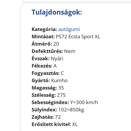
Tulajdonságok:
Kategória:
autógumi
Mintázat:
PS72 Ecsta Sport XL
Átmérő:
20
Defekttűrés:
Nem
Évszak:
Nyári
Fékezés:
A
Fogyasztás:
C
Gyártó:
Kumho
Magasság:
35
Szélesség:
275
Sebességindex:
Y=300 km/h
Súlyindex:
102=850kg
Zajhatás:
72
Erősített kivitel:
XL