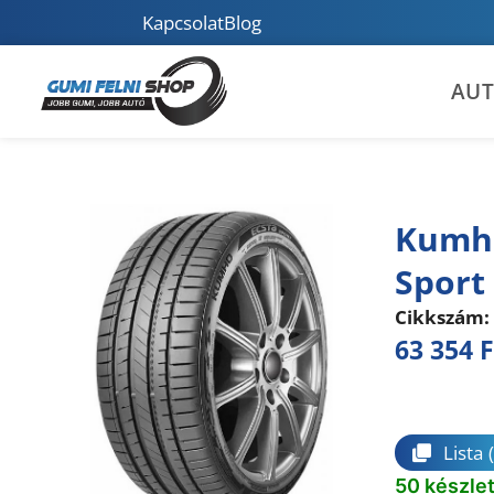
Kapcsolat
Blog
AU
Kumho
Sport
Cikkszám:
63 354
F
Összeha
Lista
50 készle