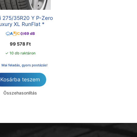
lli 275/35R20 Y P-Zero
uxury XL RunFlat *
A
C
69 dB
99 578
Ft
✓ 10 db raktáron
Mai feladás, gyors postázás!
Kosárba teszem
Összehasonlítás