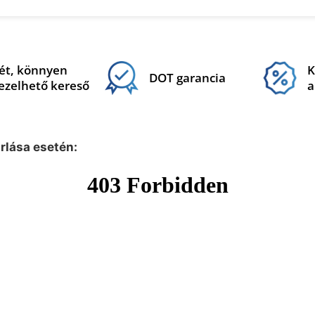
ét, könnyen
K
DOT garancia
ezelhető kereső
a
árlása esetén: