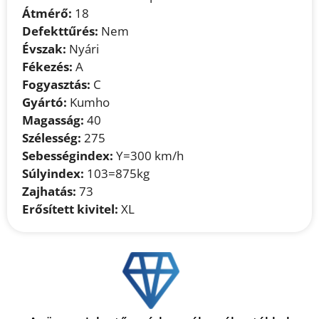
Átmérő:
18
Defekttűrés:
Nem
Évszak:
Nyári
Fékezés:
A
Fogyasztás:
C
Gyártó:
Kumho
Magasság:
40
Szélesség:
275
Sebességindex:
Y=300 km/h
Súlyindex:
103=875kg
Zajhatás:
73
Erősített kivitel:
XL