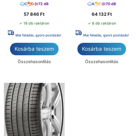
C
D
72 dB
A
C
70 dB
57 846
Ft
64 132
Ft
✓ 18 db raktáron
✓ 8 db raktáron
Mai feladás, gyors postázás!
Mai feladás, gyors postázás!
Kosárba teszem
Kosárba teszem
Összehasonlítás
Összehasonlítás