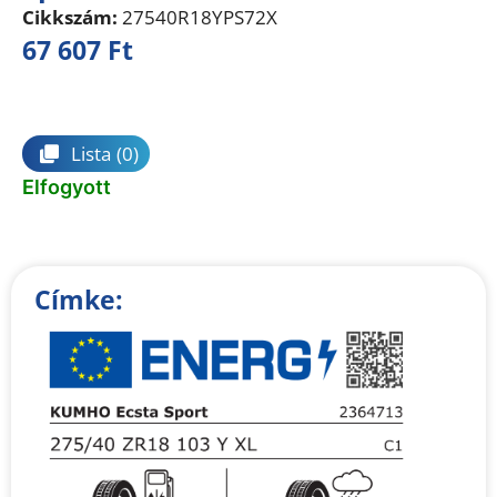
Cikkszám:
27540R18YPS72X
67 607
Ft
Összehasonlítás
Lista
(0)
Elfogyott
Címke: