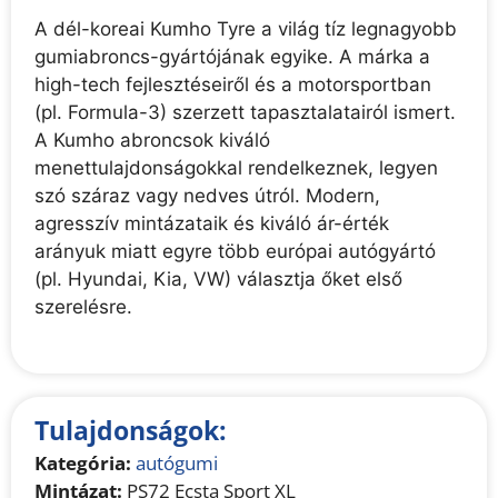
A dél-koreai Kumho Tyre a világ tíz legnagyobb
gumiabroncs-gyártójának egyike. A márka a
high-tech fejlesztéseiről és a motorsportban
(pl. Formula-3) szerzett tapasztalatairól ismert.
A Kumho abroncsok kiváló
menettulajdonságokkal rendelkeznek, legyen
szó száraz vagy nedves útról. Modern,
agresszív mintázataik és kiváló ár-érték
arányuk miatt egyre több európai autógyártó
(pl. Hyundai, Kia, VW) választja őket első
szerelésre.
Tulajdonságok:
Kategória:
autógumi
Mintázat:
PS72 Ecsta Sport XL