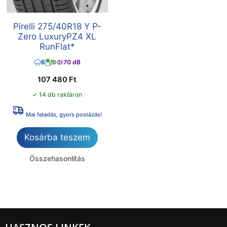
Pirelli 275/40R18 Y P-
Zero LuxuryPZ4 XL
RunFlat*
B
B
70 dB
107 480
Ft
✓ 14 db raktáron
Mai feladás, gyors postázás!
Kosárba teszem
Összehasonlítás