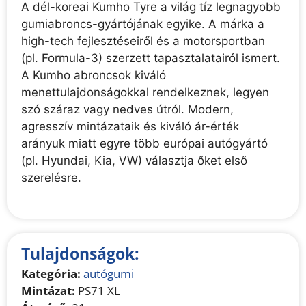
A dél-koreai Kumho Tyre a világ tíz legnagyobb
gumiabroncs-gyártójának egyike. A márka a
high-tech fejlesztéseiről és a motorsportban
(pl. Formula-3) szerzett tapasztalatairól ismert.
A Kumho abroncsok kiváló
menettulajdonságokkal rendelkeznek, legyen
szó száraz vagy nedves útról. Modern,
agresszív mintázataik és kiváló ár-érték
arányuk miatt egyre több európai autógyártó
(pl. Hyundai, Kia, VW) választja őket első
szerelésre.
Tulajdonságok:
Kategória:
autógumi
Mintázat:
PS71 XL