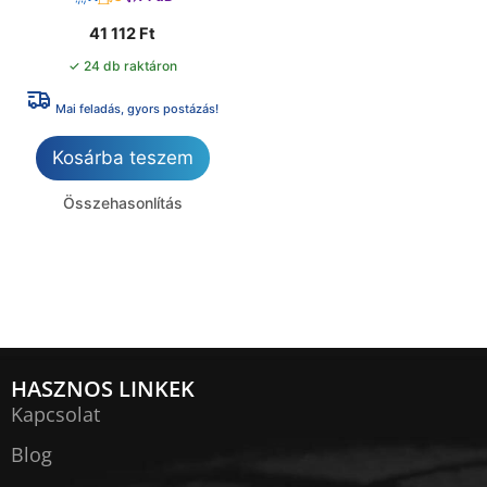
41 112
Ft
✓ 24 db raktáron
Mai feladás, gyors postázás!
Kosárba teszem
Összehasonlítás
HASZNOS LINKEK
Kapcsolat
Blog