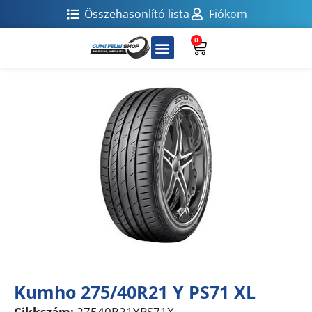
Összehasonlító lista
Fiókom
0
Kumho 275/40R21 Y PS71 XL
Cikkszám:
27540R21YPS71X