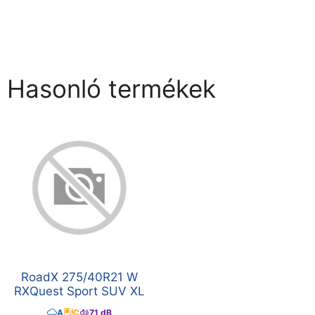
Hasonló termékek
RoadX 275/40R21 W
RXQuest Sport SUV XL
A
C
71 dB