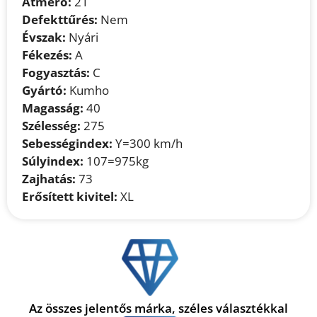
Átmérő:
21
Defekttűrés:
Nem
Évszak:
Nyári
Fékezés:
A
Fogyasztás:
C
Gyártó:
Kumho
Magasság:
40
Szélesség:
275
Sebességindex:
Y=300 km/h
Súlyindex:
107=975kg
Zajhatás:
73
Erősített kivitel:
XL
Az összes jelentős márka, széles választékkal