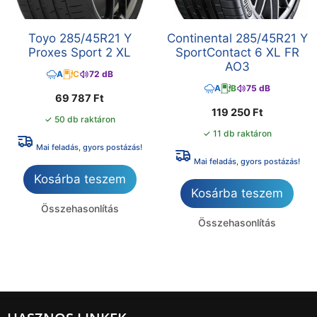
Toyo 285/45R21 Y
Continental 285/45R21 Y
Proxes Sport 2 XL
SportContact 6 XL FR
AO3
A
C
72 dB
A
B
75 dB
69 787
Ft
119 250
Ft
✓ 50 db raktáron
✓ 11 db raktáron
Mai feladás, gyors postázás!
Mai feladás, gyors postázás!
Kosárba teszem
Kosárba teszem
Összehasonlítás
Összehasonlítás