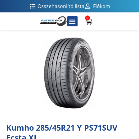
Összehasonlító lista
Fiókom
0
Kumho 285/45R21 Y PS71SUV
Ecsta XL