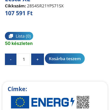
Cikkszám:
28545R21YPS71SX
107 591
Ft
Összehasonlítás
Lista
(0)
50 készleten
A
Kosárba teszem
-
+
l
t
e
r
n
Címke:
a
t
i