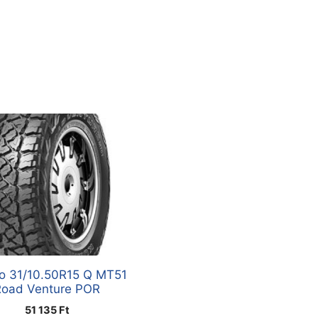
o 31/10.50R15 Q MT51
Road Venture POR
51 135
Ft