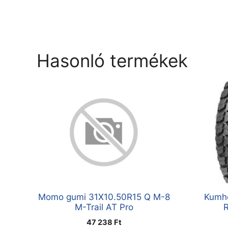
Hasonló termékek
Momo gumi 31X10.50R15 Q M-8
Kumh
M-Trail AT Pro
47 238
Ft