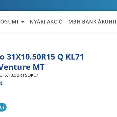
TÓGUMI
NYÁRI AKCIÓ
MBH BANK ÁRUHIT
 31X10.50R15 Q KL71
Venture MT
31X10.50R15QKL7
t
sonlítás
(0)