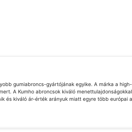
agyobb gumiabroncs-gyártójának egyike. A márka a high-t
 ismert. A Kumho abroncsok kiváló menettulajdonságokka
k és kiváló ár-érték arányuk miatt egyre több európai a