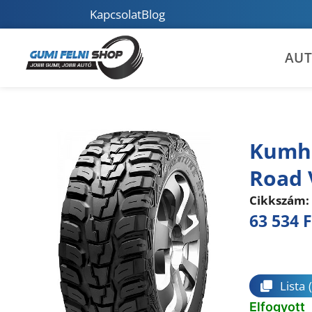
Kapcsolat
Blog
AU
Kumho
Road 
Cikkszám:
63 534
F
Összeha
Lista
Elfogyott