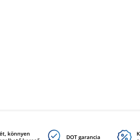
ét, könnyen
K
DOT garancia