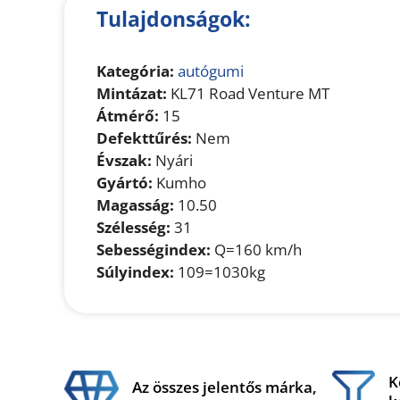
Tulajdonságok:
Kategória:
autógumi
Mintázat:
KL71 Road Venture MT
Átmérő:
15
Defekttűrés:
Nem
Évszak:
Nyári
Gyártó:
Kumho
Magasság:
10.50
Szélesség:
31
Sebességindex:
Q=160 km/h
Súlyindex:
109=1030kg
K
Az összes jelentős márka,