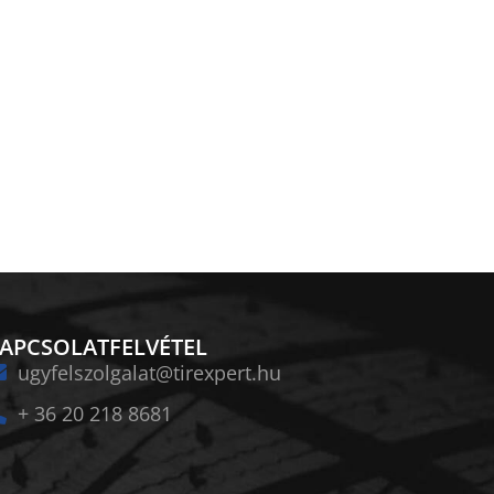
APCSOLATFELVÉTEL
ugyfelszolgalat@tirexpert.hu
+ 36 20 218 8681