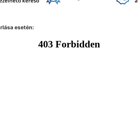
ezelhető kereső
a
árlása esetén: