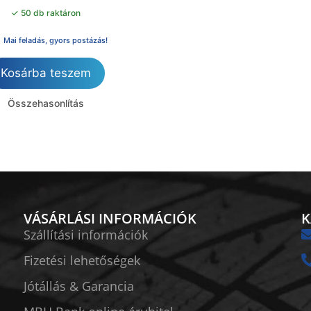
✓ 50 db raktáron
Mai feladás, gyors postázás!
Kosárba teszem
Összehasonlítás
VÁSÁRLÁSI INFORMÁCIÓK
K
Szállítási információk
Fizetési lehetőségek
Jótállás & Garancia