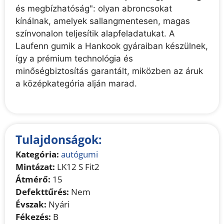
és megbízhatóság": olyan abroncsokat
kínálnak, amelyek sallangmentesen, magas
színvonalon teljesítik alapfeladatukat. A
Laufenn gumik a Hankook gyáraiban készülnek,
így a prémium technológia és
minőségbiztosítás garantált, miközben az áruk
a középkategória alján marad.
Tulajdonságok:
Kategória:
autógumi
Mintázat:
LK12 S Fit2
Átmérő:
15
Defekttűrés:
Nem
Évszak:
Nyári
Fékezés:
B