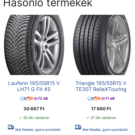
Hasonló termékek
Laufenn 195/55R15 V
Triangle 195/55R15 V
LH71 G Fit 4S
TE307 ReliaXTouring
B
D
72 dB
B
D
71 dB
30 667
Ft
17 890
Ft
✓ 20 db raktáron
✓ 27 db raktáron
Mai feladás, gyors postázás!
Mai feladás, gyors postázás!