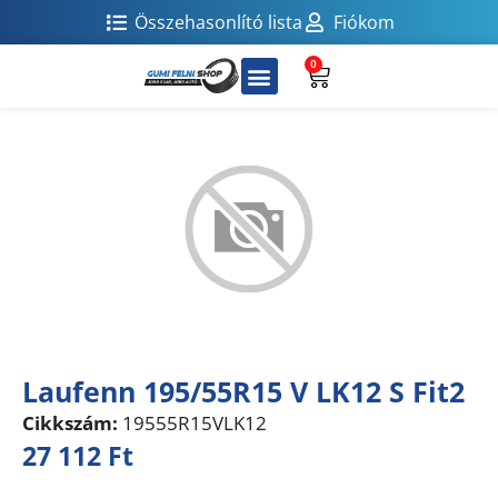
Összehasonlító lista
Fiókom
0
Laufenn 195/55R15 V LK12 S Fit2
Cikkszám:
19555R15VLK12
27 112
Ft