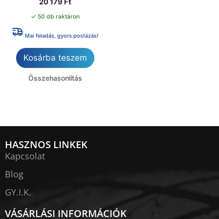
20 179
Ft
✓ 50 db raktáron
Mai feladás, gyors postázás!
Kosárba teszem
Összehasonlítás
HASZNOS LINKEK
Kapcsolat
Blog
GY.I.K.
VÁSÁRLÁSI INFORMÁCIÓK