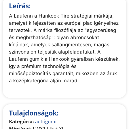
Leírás:
A Laufenn a Hankook Tire stratégiai márkája,
amelyet kifejezetten az európai piac igényeihez
terveztek. A márka filozófiája az "egyszerűség
és megbízhatóság": olyan abroncsokat
kínálnak, amelyek sallangmentesen, magas
színvonalon teljesítik alapfeladatukat. A
Laufenn gumik a Hankook gyáraiban készülnek,
így a prémium technológia és
minőségbiztosítás garantált, miközben az áruk
a középkategória alján marad.
Tulajdonságok:
Kategória:
autógumi
Mintázat:
LW31 I Fit+ XL