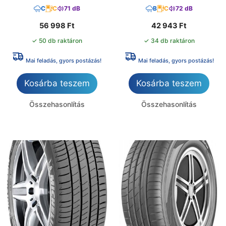
C
C
71 dB
B
C
72 dB
56 998
Ft
42 943
Ft
✓ 50 db raktáron
✓ 34 db raktáron
Mai feladás, gyors postázás!
Mai feladás, gyors postázás!
Kosárba teszem
Kosárba teszem
Összehasonlítás
Összehasonlítás