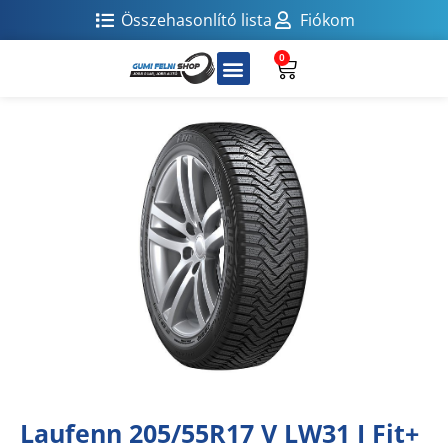
Összehasonlító lista
Fiókom
0
Laufenn 205/55R17 V LW31 I Fit+