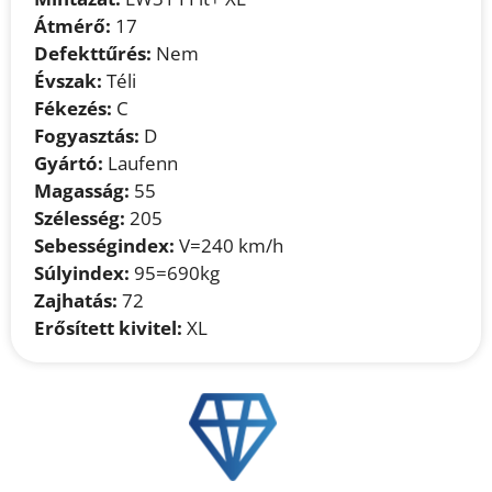
Átmérő:
17
Defekttűrés:
Nem
Évszak:
Téli
Fékezés:
C
Fogyasztás:
D
Gyártó:
Laufenn
Magasság:
55
Szélesség:
205
Sebességindex:
V=240 km/h
Súlyindex:
95=690kg
Zajhatás:
72
Erősített kivitel:
XL