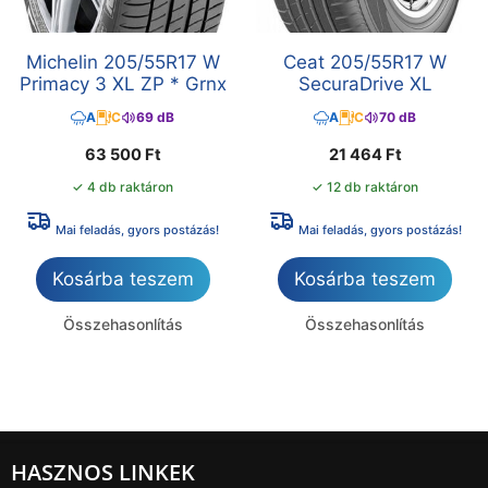
Michelin 205/55R17 W
Ceat 205/55R17 W
Primacy 3 XL ZP * Grnx
SecuraDrive XL
A
C
69 dB
A
C
70 dB
63 500
Ft
21 464
Ft
✓ 4 db raktáron
✓ 12 db raktáron
Mai feladás, gyors postázás!
Mai feladás, gyors postázás!
Kosárba teszem
Kosárba teszem
Összehasonlítás
Összehasonlítás
HASZNOS LINKEK