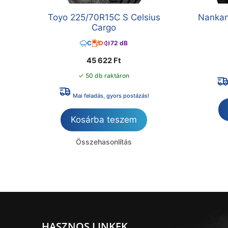
Toyo 225/70R15C S Celsius
Nankan
Cargo
C
D
72 dB
45 622
Ft
✓ 50 db raktáron
Mai feladás, gyors postázás!
Kosárba teszem
Összehasonlítás
HASZNOS LINKEK