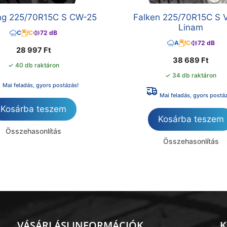
g 225/70R15C S CW-25
Falken 225/70R15C S 
Linam
C
C
72 dB
A
C
72 dB
28 997
Ft
38 689
Ft
✓ 40 db raktáron
✓ 34 db raktáron
Mai feladás, gyors postázás!
Mai feladás, gyors postá
Kosárba teszem
Kosárba teszem
Összehasonlítás
Összehasonlítás
VÁSÁRLÁSI INFORMÁCIÓK
K