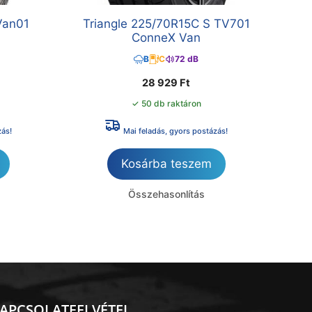
Van01
Triangle 225/70R15C S TV701
ConneX Van
B
C
72 dB
28 929
Ft
✓ 50 db raktáron
zás!
Mai feladás, gyors postázás!
Kosárba teszem
Összehasonlítás
APCSOLATFELVÉTEL