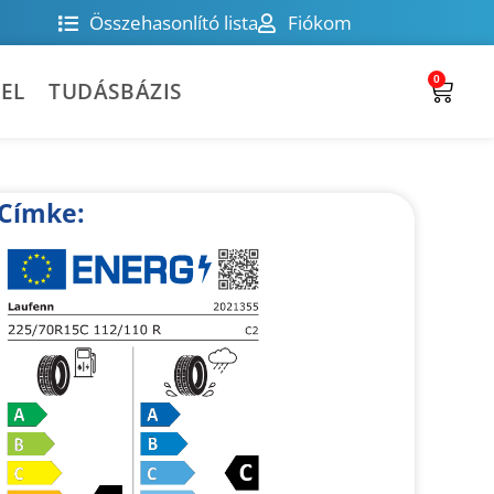
Összehasonlító lista
Fiókom
0
EL
TUDÁSBÁZIS
Címke: