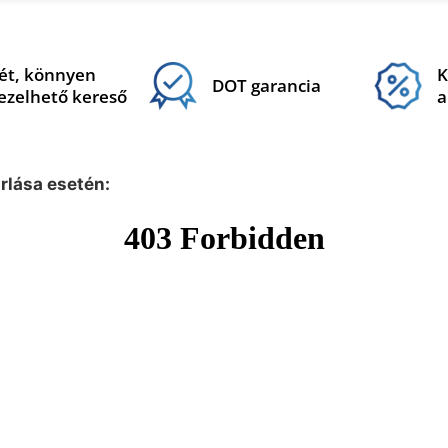
ét, könnyen
K
DOT garancia
ezelhető kereső
a
árlása esetén: