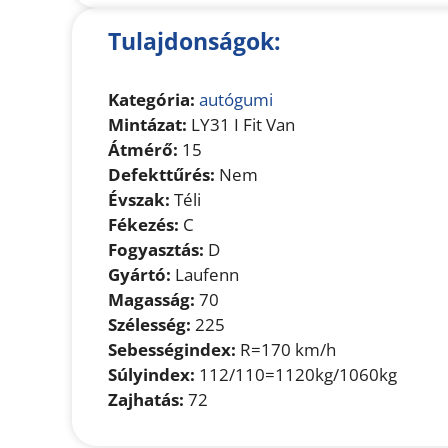
Tulajdonságok:
Kategória:
autógumi
Mintázat:
LY31 I Fit Van
Átmérő:
15
Defekttűrés:
Nem
Évszak:
Téli
Fékezés:
C
Fogyasztás:
D
Gyártó:
Laufenn
Magasság:
70
Szélesség:
225
Sebességindex:
R=170 km/h
Súlyindex:
112/110=1120kg/1060kg
Zajhatás:
72