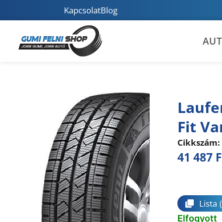
Kapcsolat
Blog
AU
Laufe
Fit Va
Cikkszám:
41 487
F
Összeha
Lista
Elfogyott