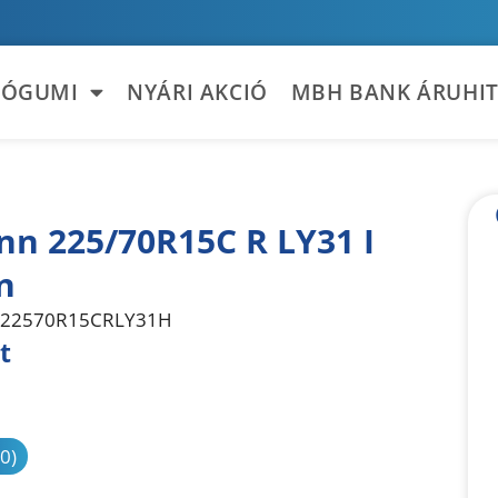
TÓGUMI
NYÁRI AKCIÓ
MBH BANK ÁRUHIT
nn 225/70R15C R LY31 I
n
22570R15CRLY31H
t
sonlítás
(0)